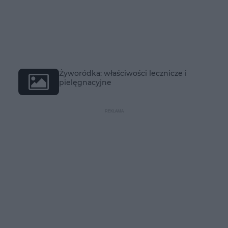
Żyworódka: właściwości lecznicze i
pielęgnacyjne