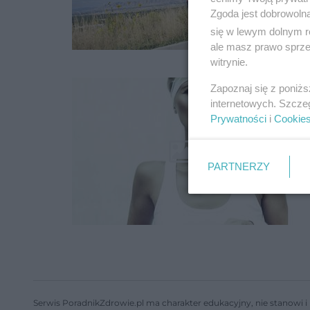
Zgoda jest dobrowoln
się w lewym dolnym r
ale masz prawo sprzec
witrynie.
Zapoznaj się z poniż
internetowych. Szcze
Prywatności
i
Cookie
PARTNERZY
Serwis PoradnikZdrowie.pl ma charakter edukacyjny, nie stanowi i 