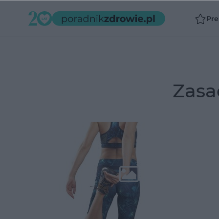
Pr
zas