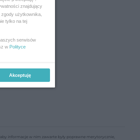
ywatności znajdujący
ą zgody użytkownika,
 tylko na tej
 naszych serwisów
esz w
Polityce
Akceptuję
ń, aby informacje w nim zawarte były poprawne merytorycznie,