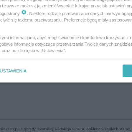
Chcesz zacząć uprawiać jogg…
a i zawsze możesz ją zmienić/wycofać klikając przycisk ustawień pr
dodano 11-6-2015
ogu strony
. Niektóre rodzaje przetwarzania danych nie wymagaj
iwić się takiemu przetwarzaniu. Preferencje będą miały zastosowanie
Jogging a bieganie - czym to się różni?
szymi informacjami, abyś mógł świadomie i komfortowo korzystać z
gółowe informacje dotyczące przetwarzania Twoich danych znajdzi
Jogging i trening biegowy należą do tej samej grupy ćwiczeń
s
oraz po kliknięciu w „Ustawienia”.
aerobowych, opierających się na bieganiu. Wydawać by się
mogło, że nie ma pomiędzy nimi znacznych różnic, jednak nie
można się bardziej pom…
USTAWIENIA
dodano 1-4-2015
nie zastępuje porady lekarskiej. Redakcja serwisu dokłada wszelkich stara