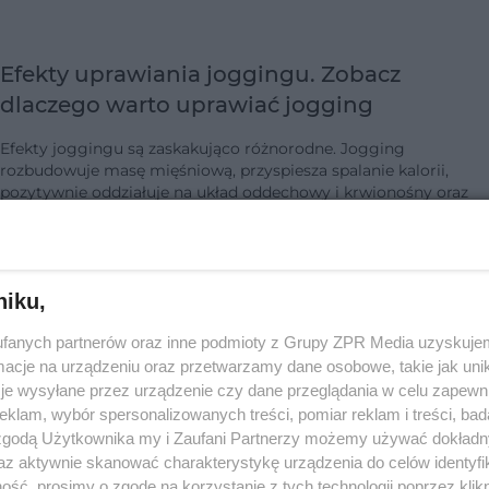
Efekty uprawiania joggingu. Zobacz
dlaczego warto uprawiać jogging
Efekty joggingu są zaskakująco różnorodne. Jogging
rozbudowuje masę mięśniową, przyspiesza spalanie kalorii,
pozytywnie oddziałuje na układ oddechowy i krwionośny oraz
działa jak naturalny antydepres…
dodano 31-7-2015
niku,
fanych partnerów oraz inne podmioty z Grupy ZPR Media uzyskujem
Jogging dla początkujących - jak zacząć,
cje na urządzeniu oraz przetwarzamy dane osobowe, takie jak unika
gdzie trenować, w co się ubrać
je wysyłane przez urządzenie czy dane przeglądania w celu zapewn
klam, wybór spersonalizowanych treści, pomiar reklam i treści, bad
JOGGING (bieganie rekreacyjne) to najprostsza, a zarazem
 zgodą Użytkownika my i Zaufani Partnerzy możemy używać dokład
najbliższa naturze forma aktywności. Mamy ją w genach.
az aktywnie skanować charakterystykę urządzenia do celów identyfi
Wystarczy włożyć odpowiednie buty i... pobiec przed siebie!
ść, prosimy o zgodę na korzystanie z tych technologii poprzez klikn