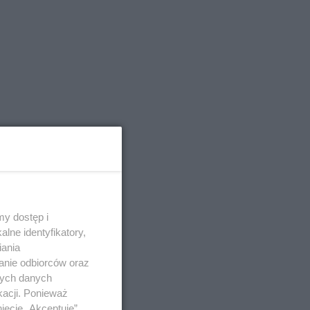
y dostęp i
lne identyfikatory,
iania
anie odbiorców oraz
nych danych
kacji. Ponieważ
ięcie „Akceptuję”.