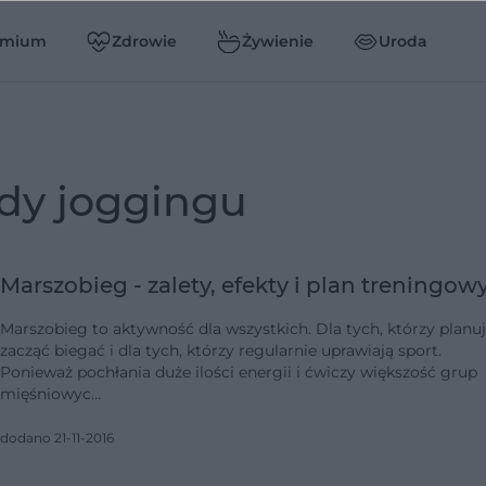
emium
Zdrowie
Żywienie
Uroda
ady joggingu
Marszobieg - zalety, efekty i plan treningow
Marszobieg to aktywność dla wszystkich. Dla tych, którzy planu
zacząć biegać i dla tych, którzy regularnie uprawiają sport.
Ponieważ pochłania duże ilości energii i ćwiczy większość grup
mięśniowyc…
dodano 21-11-2016