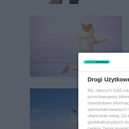
Drogi Użytkow
My, naszych 1162 zau
przechowujemy informa
standardowe informac
spersonalizowanych re
ulepszanie usług. Za
geolokalizacyjnych or
cenimy Twoją prywatno