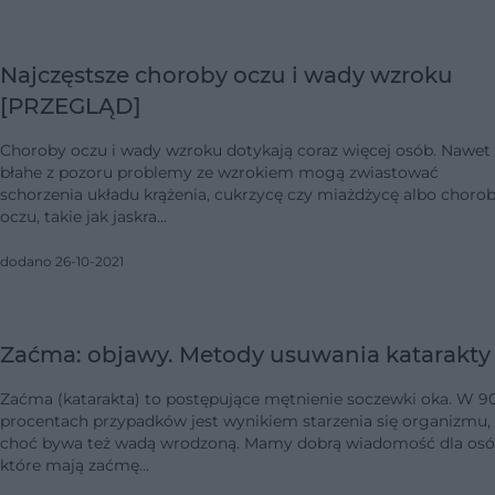
Najczęstsze choroby oczu i wady wzroku
[PRZEGLĄD]
Choroby oczu i wady wzroku dotykają coraz więcej osób. Nawet
błahe z pozoru problemy ze wzrokiem mogą zwiastować
schorzenia układu krążenia, cukrzycę czy miażdżycę albo choro
oczu, takie jak jaskra…
dodano 26-10-2021
Zaćma: objawy. Metody usuwania katarakty
Zaćma (katarakta) to postępujące mętnienie soczewki oka. W 9
procentach przypadków jest wynikiem starzenia się organizmu,
choć bywa też wadą wrodzoną. Mamy dobrą wiadomość dla osó
które mają zaćmę…