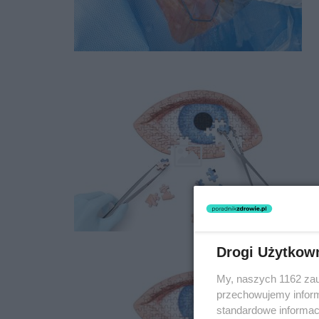
Drogi Użytkow
My, naszych 1162 zau
przechowujemy informa
standardowe informac