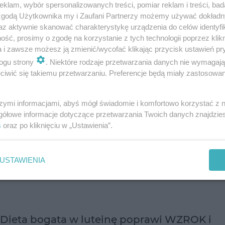
klam, wybór spersonalizowanych treści, pomiar reklam i treści, bad
Masz zaćmę i czekasz na operację? Domagaj się badań, które
 zgodą Użytkownika my i Zaufani Partnerzy możemy używać dokład
wykluczą początki zwyrodnienia plamki żółtej (AMD). Bo
az aktywnie skanować charakterystykę urządzenia do celów identyfi
wymiana zmętniałej soczewki na sztuczną może gwałtownie
ść, prosimy o zgodę na korzystanie z tych technologii poprzez klikn
przyspieszyć rozwój AMD i naw…
a i zawsze możesz ją zmienić/wycofać klikając przycisk ustawień pr
ogu strony
. Niektóre rodzaje przetwarzania danych nie wymagaj
dodano 15-1-2014
iwić się takiemu przetwarzaniu. Preferencje będą miały zastosowanie
ZAĆMA - jej usuwanie nie boli i jest
szymi informacjami, abyś mógł świadomie i komfortowo korzystać z
bezpieczne
gółowe informacje dotyczące przetwarzania Twoich danych znajdzi
s
oraz po kliknięciu w „Ustawienia”.
Zaćma nieuchronnie prowadzi do ślepoty. Ale dziś nie jest to
wyrok – po krótkiej, bezbolesnej operacji nazywanej
fakoemulsyfikacją można nie tylko odzyskać wzrok, ale jeszcze
poprawić jakość widzenia.
USTAWIENIA
dodano 26-1-2012
Dieta bogata w luteinę poprawi WZROK i