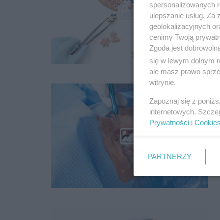
spersonalizowanych re
ulepszanie usług. Za
geolokalizacyjnych or
cenimy Twoją prywatno
Zgoda jest dobrowoln
się w lewym dolnym r
ale masz prawo sprzec
witrynie.
Zapoznaj się z poniż
internetowych. Szcze
Prywatności
i
Cookie
PARTNERZY