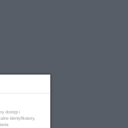
y dostęp i
lne identyfikatory,
iania