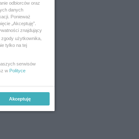
anie odbiorców oraz
nych danych
kacji. Ponieważ
ięcie „Akceptuję”.
ywatności znajdujący
ą zgody użytkownika,
 tylko na tej
 naszych serwisów
esz w
Polityce
Akceptuję