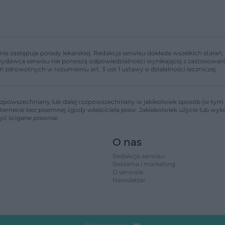
nie zastępuje porady lekarskiej. Redakcja serwisu dokłada wszelkich stara
i wydawca serwisu nie ponoszą odpowiedzialności wynikającej z zastosowani
ń zdrowotnych w rozumieniu art. 3 ust 1 ustawy o działalności leczniczej.
zpowszechniany lub dalej rozpowszechniany w jakikolwiek sposób (w tym 
nternecie bez pisemnej zgody właściciela praw. Jakiekolwiek użycie lub wy
być ścigane prawnie.
O nas
Redakcja serwisu
Reklama i marketing
O serwisie
Newsletter
Nasze serwisy