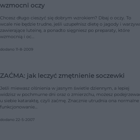
wzmocni oczy
Chcesz długo cieszyć się dobrym wzrokiem? Dbaj o oczy. To
wcale nie będzie trudne, jeśli uzupełnisz dietę o jagody i warzyw
zawierające luteinę, a ponadto sięgniesz po preparaty, które
wzmocnią i oc…
dodano 11-8-2009
ZAĆMA: jak leczyć zmętnienie soczewki
Jeśli miewasz olśnienia w jasnym świetle dziennym, a lepiej
widzisz w pochmurne dni oraz o zmierzchu, możesz podejrzewa
u siebie kataraktę, czyli zaćmę. Znacznie utrudnia ona normalne
funkcjonowanie…
dodano 22-5-2007