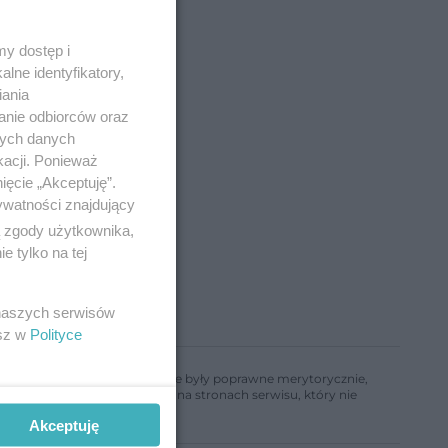
y dostęp i
lne identyfikatory,
iania
anie odbiorców oraz
nych danych
kacji. Ponieważ
ięcie „Akceptuję”.
ywatności znajdujący
ą zgody użytkownika,
 tylko na tej
 naszych serwisów
esz w
Polityce
ń, aby informacje w nim zawarte były poprawne merytorycznie,
a informacji zamieszczonych na stronach serwisu, który nie
Akceptuję