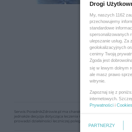
Drogi Użytkow
My, naszych 1162 zau
przechowujemy informa
standardowe informac
spersonalizowanych re
ulepszanie usług. Za
geolokalizacyjnych or
cenimy Twoją prywatno
Zgoda jest dobrowoln
się w lewym dolnym r
ale masz prawo sprzec
witrynie.
Zapoznaj się z poniż
internetowych. Szcze
Prywatności
i
Cookie
Serwis PoradnikZdrowie.pl ma charakter edukacyjny, nie stanowi i 
jednakże decyzja dotycząca leczenia należy do lekarza. Redakcja 
prowadzi działalności leczniczej polegającej na udzielaniu świadcze
PARTNERZY