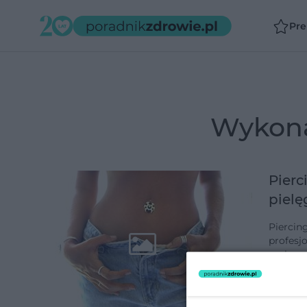
Pr
wykon
Pierc
pielę
Piercing t
profesj
zachowa
dodano 5