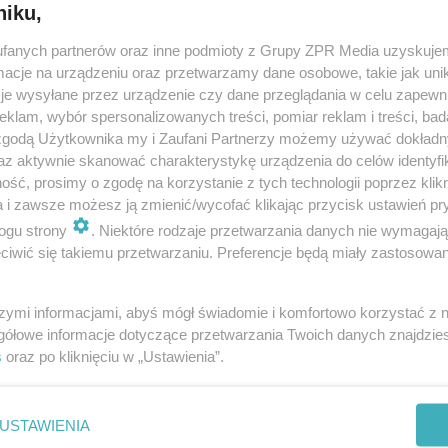
niku,
fanych partnerów oraz inne podmioty z Grupy ZPR Media uzyskujem
cje na urządzeniu oraz przetwarzamy dane osobowe, takie jak unika
je wysyłane przez urządzenie czy dane przeglądania w celu zapewn
klam, wybór spersonalizowanych treści, pomiar reklam i treści, bad
 zgodą Użytkownika my i Zaufani Partnerzy możemy używać dokład
az aktywnie skanować charakterystykę urządzenia do celów identyfi
ść, prosimy o zgodę na korzystanie z tych technologii poprzez klikn
a i zawsze możesz ją zmienić/wycofać klikając przycisk ustawień pr
ogu strony
. Niektóre rodzaje przetwarzania danych nie wymagaj
iwić się takiemu przetwarzaniu. Preferencje będą miały zastosowanie
szymi informacjami, abyś mógł świadomie i komfortowo korzystać z
gółowe informacje dotyczące przetwarzania Twoich danych znajdzi
s
oraz po kliknięciu w „Ustawienia”.
nie zastępuje porady lekarskiej. Redakcja serwisu dokłada wszelkich stara
i wydawca serwisu nie ponoszą odpowiedzialności wynikającej z zastosowani
ń zdrowotnych w rozumieniu art. 3 ust 1 ustawy o działalności leczniczej.
USTAWIENIA