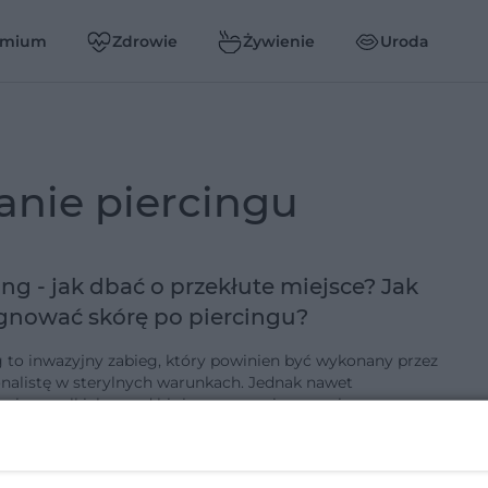
emium
Zdrowie
Żywienie
Uroda
anie piercingu
ing - jak dbać o przekłute miejsce? Jak
gnować skórę po piercingu?
o inwazyjny zabieg, który powinien być wykonany przez
onalistę w sterylnych warunkach. Jednak nawet
nie wszelkich zasad higieny przez piercera nie
gwarantuje pełnego zabezp…
-5-2016