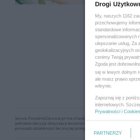
Drogi Użytkow
My, naszych 1162 zau
przechowujemy informa
standardowe informac
spersonalizowanych re
ulepszanie usług. Za
geolokalizacyjnych or
cenimy Twoją prywatno
Zgoda jest dobrowoln
się w lewym dolnym r
ale masz prawo sprzec
witrynie.
Zapoznaj się z poniż
internetowych. Szcze
Prywatności
i
Cookie
Serwis PoradnikZdrowie.pl ma charakter edukacyjny, nie stanowi i 
jednakże decyzja dotycząca leczenia należy do lekarza. Redakcja 
prowadzi działalności leczniczej polegającej na udzielaniu świadcze
PARTNERZY