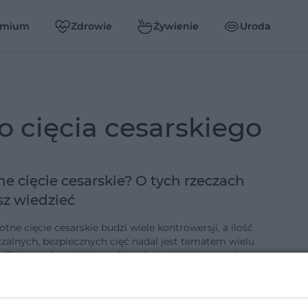
emium
Zdrowie
Żywienie
Uroda
do cięcia cesarskiego
ne cięcie cesarskie? O tych rzeczach
z wiedzieć
tne cięcie cesarskie budzi wiele kontrowersji, a ilość
zalnych, bezpiecznych cięć nadal jest tematem wielu
i. Główną obawą jest ryzyko pęknięcia ściany macicy, z
a blizny…
-5-2022