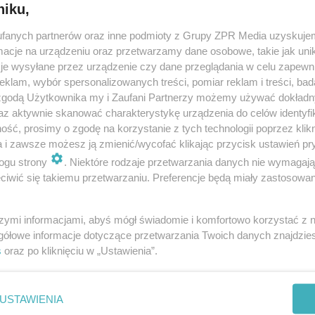
niku,
fanych partnerów oraz inne podmioty z Grupy ZPR Media uzyskujem
cje na urządzeniu oraz przetwarzamy dane osobowe, takie jak unika
je wysyłane przez urządzenie czy dane przeglądania w celu zapewn
klam, wybór spersonalizowanych treści, pomiar reklam i treści, bad
 zgodą Użytkownika my i Zaufani Partnerzy możemy używać dokład
az aktywnie skanować charakterystykę urządzenia do celów identyfi
ść, prosimy o zgodę na korzystanie z tych technologii poprzez klikn
a i zawsze możesz ją zmienić/wycofać klikając przycisk ustawień pr
ogu strony
. Niektóre rodzaje przetwarzania danych nie wymagaj
iwić się takiemu przetwarzaniu. Preferencje będą miały zastosowanie
szymi informacjami, abyś mógł świadomie i komfortowo korzystać z
gółowe informacje dotyczące przetwarzania Twoich danych znajdzi
s
oraz po kliknięciu w „Ustawienia”.
nie zastępuje porady lekarskiej. Redakcja serwisu dokłada wszelkich stara
i wydawca serwisu nie ponoszą odpowiedzialności wynikającej z zastosowani
ń zdrowotnych w rozumieniu art. 3 ust 1 ustawy o działalności leczniczej.
USTAWIENIA