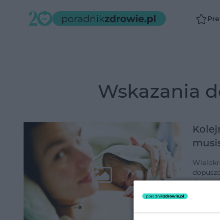
Pr
wskazania 
Kolej
musis
Wielokro
dopuszc
dyskusj
uwagi n
dodano 1