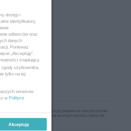
y dostęp i
lne identyfikatory,
iania
anie odbiorców oraz
nych danych
kacji. Ponieważ
ięcie „Akceptuję”.
ywatności znajdujący
ą zgody użytkownika,
 tylko na tej
 naszych serwisów
esz w
Polityce
ń, aby informacje w nim zawarte były poprawne merytorycznie,
a informacji zamieszczonych na stronach serwisu, który nie
Akceptuję