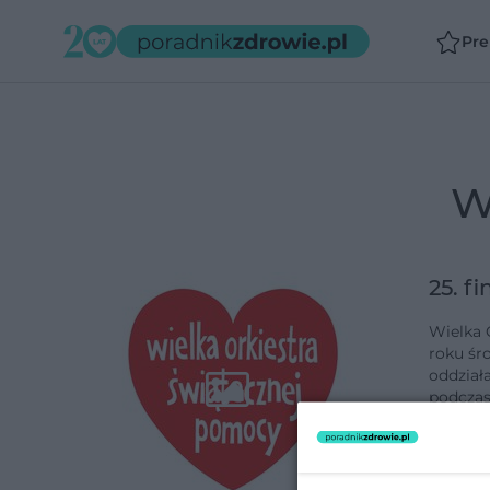
Pr
25. f
Wielka 
roku śro
oddział
podczas
dodano 11