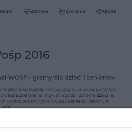
emium
Zdrowie
Żywienie
Uroda
wośp 2016
inał WOŚP - gramy dla dzieci i seniorów
Orkiestra Świątecznej Pomocy zagra już po raz 25! W tym
dki będą zbierane na ratowanie życia i zdrowia dzieci na
ach ogólnopediatrycznych. Część pieniędzy zebranych
 Wiel…
-1-2017