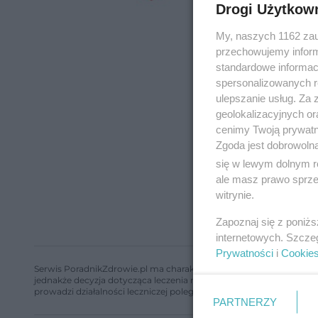
Drogi Użytkow
My, naszych 1162 zau
przechowujemy informa
standardowe informac
spersonalizowanych re
ulepszanie usług. Za
geolokalizacyjnych or
cenimy Twoją prywatno
Zgoda jest dobrowoln
się w lewym dolnym r
ale masz prawo sprzec
witrynie.
Zapoznaj się z poniż
internetowych. Szcze
Prywatności
i
Cookie
Serwis PoradnikZdrowie.pl ma charakter edukacyjny, nie stanowi i 
jednakże decyzja dotycząca leczenia należy do lekarza. Redakcja 
prowadzi działalności leczniczej polegającej na udzielaniu świadcze
PARTNERZY