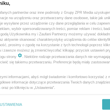
niku,
fanych partnerów oraz inne podmioty z Grupy ZPR Media uzyskujem
cje na urządzeniu oraz przetwarzamy dane osobowe, takie jak unika
je wysyłane przez urządzenie czy dane przeglądania w celu zapewn
klam, wybór spersonalizowanych treści, pomiar reklam i treści, bad
 zgodą Użytkownika my i Zaufani Partnerzy możemy używać dokład
az aktywnie skanować charakterystykę urządzenia do celów identyfi
ść, prosimy o zgodę na korzystanie z tych technologii poprzez klikn
a i zawsze możesz ją zmienić/wycofać klikając przycisk ustawień pr
ogu strony
. Niektóre rodzaje przetwarzania danych nie wymagaj
iwić się takiemu przetwarzaniu. Preferencje będą miały zastosowanie
szymi informacjami, abyś mógł świadomie i komfortowo korzystać z
gółowe informacje dotyczące przetwarzania Twoich danych znajdzi
s
oraz po kliknięciu w „Ustawienia”.
nie zastępuje porady lekarskiej. Redakcja serwisu dokłada wszelkich stara
i wydawca serwisu nie ponoszą odpowiedzialności wynikającej z zastosowani
ń zdrowotnych w rozumieniu art. 3 ust 1 ustawy o działalności leczniczej.
USTAWIENIA