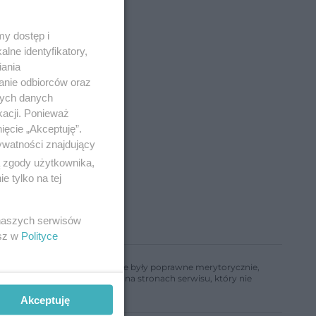
y dostęp i
lne identyfikatory,
iania
anie odbiorców oraz
nych danych
kacji. Ponieważ
ięcie „Akceptuję”.
ywatności znajdujący
ą zgody użytkownika,
 tylko na tej
 naszych serwisów
esz w
Polityce
ń, aby informacje w nim zawarte były poprawne merytorycznie,
a informacji zamieszczonych na stronach serwisu, który nie
Akceptuję