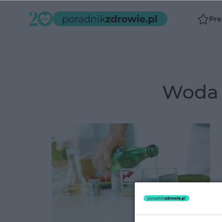
Pr
wod