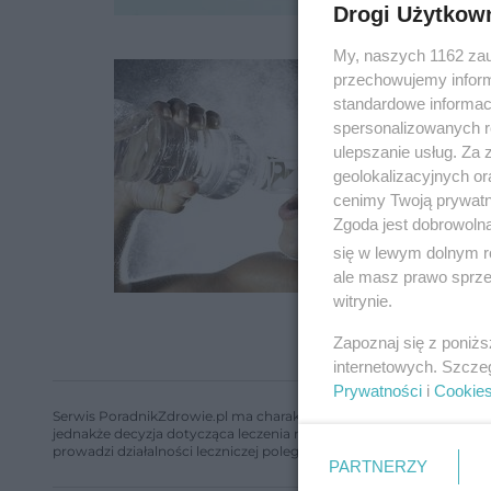
Drogi Użytkow
My, naszych 1162 zau
przechowujemy informa
standardowe informac
spersonalizowanych re
ulepszanie usług. Za
geolokalizacyjnych or
cenimy Twoją prywatno
Zgoda jest dobrowoln
się w lewym dolnym r
ale masz prawo sprzec
witrynie.
Zapoznaj się z poniż
internetowych. Szcze
Prywatności
i
Cookie
Serwis PoradnikZdrowie.pl ma charakter edukacyjny, nie stanowi i 
jednakże decyzja dotycząca leczenia należy do lekarza. Redakcja 
prowadzi działalności leczniczej polegającej na udzielaniu świadcze
PARTNERZY