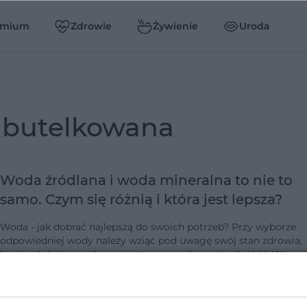
emium
Zdrowie
Żywienie
Uroda
a butelkowana
Woda źródlana i woda mineralna to nie to
samo. Czym się różnią i która jest lepsza?
Woda - jak dobrać najlepszą do swoich potrzeb? Przy wyborze
odpowiedniej wody należy wziąć pod uwagę swój stan zdrowia,
bo niewłaściwa woda, zamiast pomagać, może szkodzić. W
sklepach dostępne są róż…
dodano 8-7-2022