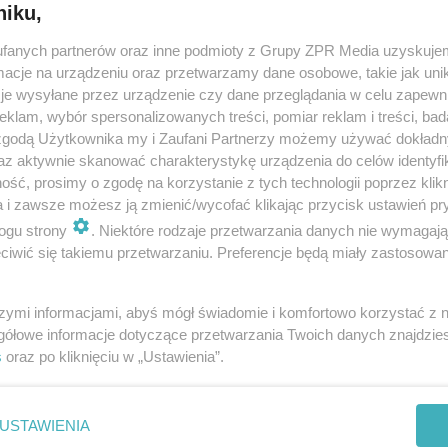
niku,
fanych partnerów oraz inne podmioty z Grupy ZPR Media uzyskujem
WODA – naturalnie ze źródła
cje na urządzeniu oraz przetwarzamy dane osobowe, takie jak unika
je wysyłane przez urządzenie czy dane przeglądania w celu zapewn
Pijemy za mało wody - tak wynika z badań, a w dodatku nasza
klam, wybór spersonalizowanych treści, pomiar reklam i treści, bad
wiedza na jej temat jest bardzo niska. W potocznym języku każ
 zgodą Użytkownika my i Zaufani Partnerzy możemy używać dokład
wodę butelkowaną błędnie określa się jako „mineralną”.
az aktywnie skanować charakterystykę urządzenia do celów identyfi
Tymczasem dzieli si…
ść, prosimy o zgodę na korzystanie z tych technologii poprzez klikn
a i zawsze możesz ją zmienić/wycofać klikając przycisk ustawień pr
dodano 18-5-2009
ogu strony
. Niektóre rodzaje przetwarzania danych nie wymagaj
iwić się takiemu przetwarzaniu. Preferencje będą miały zastosowanie
szymi informacjami, abyś mógł świadomie i komfortowo korzystać z
gółowe informacje dotyczące przetwarzania Twoich danych znajdzi
s
oraz po kliknięciu w „Ustawienia”.
nie zastępuje porady lekarskiej. Redakcja serwisu dokłada wszelkich stara
i wydawca serwisu nie ponoszą odpowiedzialności wynikającej z zastosowani
ń zdrowotnych w rozumieniu art. 3 ust 1 ustawy o działalności leczniczej.
USTAWIENIA