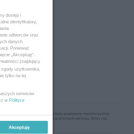
y dostęp i
lne identyfikatory,
iania
anie odbiorców oraz
dą
nych danych
kacji. Ponieważ
ięcie „Akceptuję”.
ywatności znajdujący
ą zgody użytkownika,
 tylko na tej
 naszych serwisów
esz w
Polityce
ń, aby informacje w nim zawarte były poprawne merytorycznie,
a informacji zamieszczonych na stronach serwisu, który nie
Akceptuję