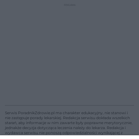
Serwis PoradnikZdrowie.pl ma charakter edukacyjny, nie stanowi i
nie zastępuje porady lekarskiej. Redakcja serwisu dokłada wszelkich
starań, aby informacje w nim zawarte były poprawne merytorycznie,
jednakże decyzja dotycząca leczenia należy do lekarza. Redakcja i
wydawca serwisu nie ponoszą odpowiedzialności wynikającej z
zastosowania informacji zamieszczonych na stronach serwisu, który