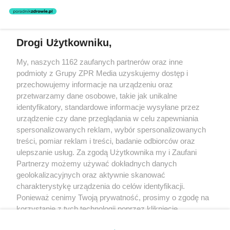
nie prowadzi działalności leczniczej polegającej na udzielaniu
świadczeń zdrowotnych w rozumieniu art. 3 ust 1 ustawy o
działalności leczniczej.
Drogi Użytkowniku,
Żaden utwór zamieszczony w serwisie nie może być powielany i
My, naszych 1162 zaufanych partnerów oraz inne
rozpowszechniany lub dalej rozpowszechniany w jakikolwiek sposób
(w tym także elektroniczny lub mechaniczny) na jakimkolwiek polu
podmioty z Grupy ZPR Media uzyskujemy dostęp i
eksploatacji w jakiejkolwiek formie, włącznie z umieszczaniem w
przechowujemy informacje na urządzeniu oraz
Internecie bez pisemnej zgody właściciela praw. Jakiekolwiek użycie
przetwarzamy dane osobowe, takie jak unikalne
lub wykorzystanie utworów w całości lub w części z naruszeniem
prawa, tzn. bez właściwej zgody, jest zabronione pod groźbą kary i
identyfikatory, standardowe informacje wysyłane przez
może być ścigane prawnie.
urządzenie czy dane przeglądania w celu zapewniania
spersonalizowanych reklam, wybór spersonalizowanych
treści, pomiar reklam i treści, badanie odbiorców oraz
ulepszanie usług. Za zgodą Użytkownika my i Zaufani
Partnerzy możemy używać dokładnych danych
geolokalizacyjnych oraz aktywnie skanować
charakterystykę urządzenia do celów identyfikacji.
O nas
Ponieważ cenimy Twoją prywatność, prosimy o zgodę na
korzystanie z tych technologii poprzez kliknięcie
Informacje prawne
„Akceptuję”. Zgoda jest dobrowolna i zawsze możesz ją