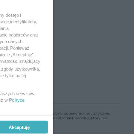
y dostęp i
lne identyfikatory,
iania
anie odbiorców oraz
nych danych
kacji. Ponieważ
ięcie „Akceptuję”.
ywatności znajdujący
ą zgody użytkownika,
 tylko na tej
 naszych serwisów
esz w
Polityce
ń, aby informacje w nim zawarte były poprawne merytorycznie,
a informacji zamieszczonych na stronach serwisu, który nie
Akceptuję