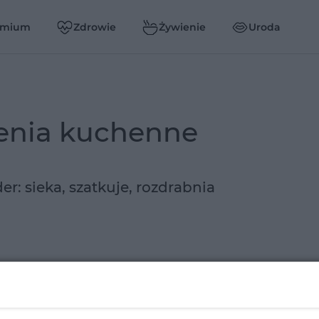
emium
Zdrowie
Żywienie
Uroda
zenia kuchenne
er: sieka, szatkuje, rozdrabnia