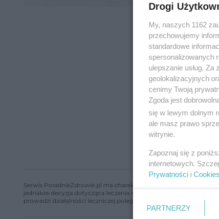
Drogi Użytkow
My, naszych 1162 zau
przechowujemy informa
standardowe informac
spersonalizowanych re
ulepszanie usług. Za
geolokalizacyjnych or
cenimy Twoją prywatno
Zgoda jest dobrowoln
się w lewym dolnym r
ale masz prawo sprzec
witrynie.
Zapoznaj się z poniż
internetowych. Szcze
Prywatności
i
Cookie
Serwis PoradnikZdrowie.pl ma charakter edukacyjny, nie stanowi i 
jednakże decyzja dotycząca leczenia należy do lekarza. Redakcja 
prowadzi działalności leczniczej polegającej na udzielaniu świadcze
PARTNERZY