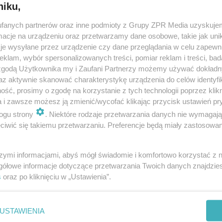
niku,
fanych partnerów oraz inne podmioty z Grupy ZPR Media uzyskujem
cje na urządzeniu oraz przetwarzamy dane osobowe, takie jak unika
je wysyłane przez urządzenie czy dane przeglądania w celu zapewn
klam, wybór spersonalizowanych treści, pomiar reklam i treści, bad
 zgodą Użytkownika my i Zaufani Partnerzy możemy używać dokład
az aktywnie skanować charakterystykę urządzenia do celów identyfi
ść, prosimy o zgodę na korzystanie z tych technologii poprzez klikn
a i zawsze możesz ją zmienić/wycofać klikając przycisk ustawień pr
ogu strony
. Niektóre rodzaje przetwarzania danych nie wymagaj
iwić się takiemu przetwarzaniu. Preferencje będą miały zastosowanie
szymi informacjami, abyś mógł świadomie i komfortowo korzystać z
gółowe informacje dotyczące przetwarzania Twoich danych znajdzi
s
oraz po kliknięciu w „Ustawienia”.
nie zastępuje porady lekarskiej. Redakcja serwisu dokłada wszelkich stara
i wydawca serwisu nie ponoszą odpowiedzialności wynikającej z zastosowani
ń zdrowotnych w rozumieniu art. 3 ust 1 ustawy o działalności leczniczej.
USTAWIENIA