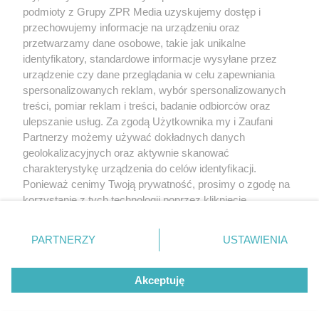
(w tym także elektroniczny lub mechaniczny) na jakimkolwiek polu
podmioty z Grupy ZPR Media uzyskujemy dostęp i
eksploatacji w jakiejkolwiek formie, włącznie z umieszczaniem w
przechowujemy informacje na urządzeniu oraz
Internecie bez pisemnej zgody właściciela praw. Jakiekolwiek użycie
przetwarzamy dane osobowe, takie jak unikalne
lub wykorzystanie utworów w całości lub w części z naruszeniem
prawa, tzn. bez właściwej zgody, jest zabronione pod groźbą kary i
identyfikatory, standardowe informacje wysyłane przez
może być ścigane prawnie.
urządzenie czy dane przeglądania w celu zapewniania
spersonalizowanych reklam, wybór spersonalizowanych
treści, pomiar reklam i treści, badanie odbiorców oraz
ulepszanie usług. Za zgodą Użytkownika my i Zaufani
Partnerzy możemy używać dokładnych danych
geolokalizacyjnych oraz aktywnie skanować
charakterystykę urządzenia do celów identyfikacji.
O nas
Ponieważ cenimy Twoją prywatność, prosimy o zgodę na
korzystanie z tych technologii poprzez kliknięcie
Informacje prawne
„Akceptuję”. Zgoda jest dobrowolna i zawsze możesz ją
Nasze serwisy
zmienić/wycofać klikając przycisk ustawień prywatności
PARTNERZY
USTAWIENIA
znajdujący się w lewym dolnym rogu strony
. Niektóre
© 2026 Grupa ZPR Media
rodzaje przetwarzania danych nie wymagają zgody
Akceptuję
użytkownika, ale masz prawo sprzeciwić się takiemu
przetwarzaniu. Preferencje będą miały zastosowanie tylko
Premium
Zdrowie
Żywienie
Uroda
na tej witrynie.