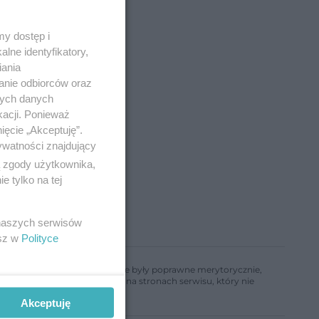
y dostęp i
lne identyfikatory,
iania
anie odbiorców oraz
nych danych
kacji. Ponieważ
ięcie „Akceptuję”.
ywatności znajdujący
ą zgody użytkownika,
 tylko na tej
 naszych serwisów
esz w
Polityce
ń, aby informacje w nim zawarte były poprawne merytorycznie,
a informacji zamieszczonych na stronach serwisu, który nie
Akceptuję