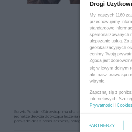
Drogi Użytkow
My, naszych 1160 zau
przechowujemy informa
standardowe informac
spersonalizowanych re
ulepszanie usług. Za
geolokalizacyjnych or
cenimy Twoją prywatno
Zgoda jest dobrowoln
się w lewym dolnym r
ale masz prawo sprzec
witrynie.
Zapoznaj się z poniż
internetowych. Szcze
Prywatności
i
Cookie
Serwis PoradnikZdrowie.pl ma charakter edukacyjny, nie stanowi i 
jednakże decyzja dotycząca leczenia należy do lekarza. Redakcja 
prowadzi działalności leczniczej polegającej na udzielaniu świadcze
PARTNERZY