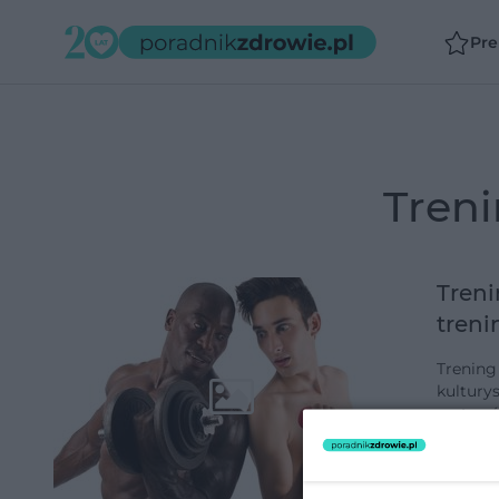
Pr
tren
Treni
tren
Trening
kultury
zestawó
grupy m
dodano 1