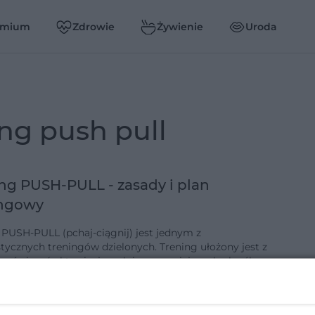
emium
Zdrowie
Żywienie
Uroda
ing push pull
ng PUSH-PULL - zasady i plan
ingowy
 PUSH-PULL (pchaj-ciągnij) jest jednym z
stycznych treningów dzielonych. Trening ułożony jest z
w ćwiczeń aktywizujących i wzmacniających określone
ięśniowe. Dzięki zróżni…
2-6-2019