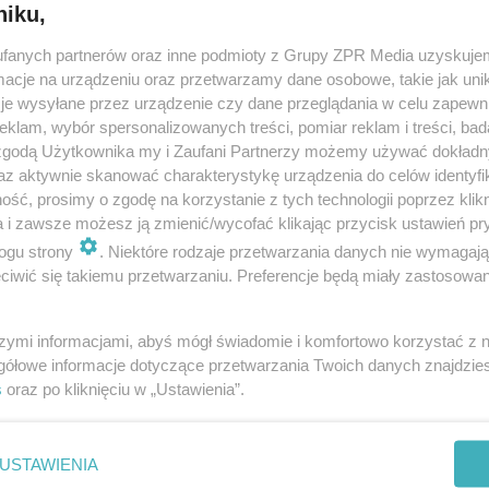
niku,
fanych partnerów oraz inne podmioty z Grupy ZPR Media uzyskujem
cje na urządzeniu oraz przetwarzamy dane osobowe, takie jak unika
je wysyłane przez urządzenie czy dane przeglądania w celu zapewn
klam, wybór spersonalizowanych treści, pomiar reklam i treści, bad
 zgodą Użytkownika my i Zaufani Partnerzy możemy używać dokład
az aktywnie skanować charakterystykę urządzenia do celów identyfi
ść, prosimy o zgodę na korzystanie z tych technologii poprzez klikn
a i zawsze możesz ją zmienić/wycofać klikając przycisk ustawień pr
ogu strony
. Niektóre rodzaje przetwarzania danych nie wymagaj
iwić się takiemu przetwarzaniu. Preferencje będą miały zastosowanie
szymi informacjami, abyś mógł świadomie i komfortowo korzystać z
gółowe informacje dotyczące przetwarzania Twoich danych znajdzi
s
oraz po kliknięciu w „Ustawienia”.
nie zastępuje porady lekarskiej. Redakcja serwisu dokłada wszelkich stara
i wydawca serwisu nie ponoszą odpowiedzialności wynikającej z zastosowani
ń zdrowotnych w rozumieniu art. 3 ust 1 ustawy o działalności leczniczej.
USTAWIENIA