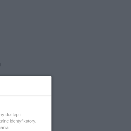
i
m
y dostęp i
lne identyfikatory,
iania