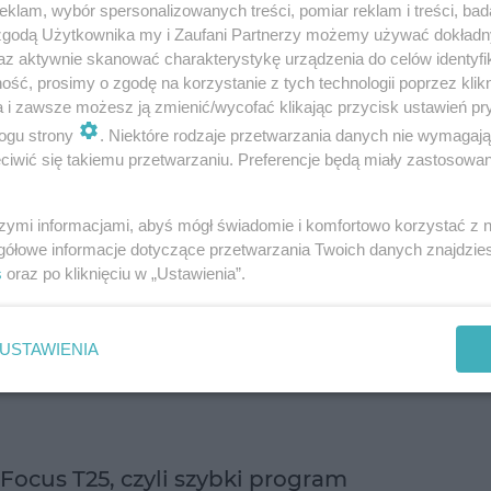
klam, wybór spersonalizowanych treści, pomiar reklam i treści, bad
treningowy, który pozwolił schudnąć tysiącom kobiet na całym
 zgodą Użytkownika my i Zaufani Partnerzy możemy używać dokład
świecie. Ćwiczenia Bikini Body Guide (BBG) opracowała młoda
az aktywnie skanować charakterystykę urządzenia do celów identyfi
Australijka, a jednocześn…
ść, prosimy o zgodę na korzystanie z tych technologii poprzez klikn
a i zawsze możesz ją zmienić/wycofać klikając przycisk ustawień pr
dodano 3-6-2019
ogu strony
. Niektóre rodzaje przetwarzania danych nie wymagaj
iwić się takiemu przetwarzaniu. Preferencje będą miały zastosowanie
Efekty programu Focus T25: spadek wagi,
szymi informacjami, abyś mógł świadomie i komfortowo korzystać z
lepsza kondycja i jędrniejsze ciało
gółowe informacje dotyczące przetwarzania Twoich danych znajdzi
s
oraz po kliknięciu w „Ustawienia”.
Najważniejszym efektem programu Focus T25 ma być utrata
kilogramów – rekordziści ćwiczący według wskazówek Shauna 
zgubili aż 30 kg w 10 tygodni. Ale spadek wagi to nie jedyny efe
tego treningu – …
USTAWIENIA
dodano 6-5-2019
Focus T25, czyli szybki program