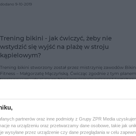
dodano 9-10-2019
Trening bikini - jak ćwiczyć, żeby nie
wstydzić się wyjść na plażę w stroju
kąpielowym?
Trening bikini stworzony został przez mistrzynię zawodów Bikin
Fitness – Małgorzatę Mączyńską. Ćwicząc zgodnie z tym plane
treningowym uda ci się szybko i przyjemnie osiągnąć kształtną
sylwetkę, kt…
dodano 3-6-2019
niku,
Bikini Body Guide (BBG): zasady i efekty
fanych partnerów oraz inne podmioty z Grupy ZPR Media uzyskujem
treningu Kayli Itsines
cje na urządzeniu oraz przetwarzamy dane osobowe, takie jak unika
je wysyłane przez urządzenie czy dane przeglądania w celu zapewn
Bikini Body Guide autorstwa Kayli Itsines to program