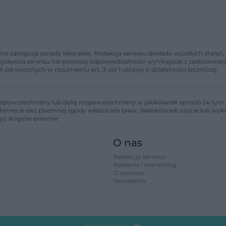
nie zastępuje porady lekarskiej. Redakcja serwisu dokłada wszelkich stara
i wydawca serwisu nie ponoszą odpowiedzialności wynikającej z zastosowani
ń zdrowotnych w rozumieniu art. 3 ust 1 ustawy o działalności leczniczej.
zpowszechniany lub dalej rozpowszechniany w jakikolwiek sposób (w tym 
nternecie bez pisemnej zgody właściciela praw. Jakiekolwiek użycie lub wy
być ścigane prawnie.
O nas
Redakcja serwisu
Reklama i marketing
O serwisie
Newsletter
Nasze serwisy