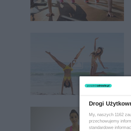
Drogi Użytkow
My, naszych 1162 zau
przechowujemy informa
standardowe informac