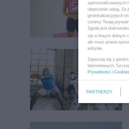
spersonalizowanych re
ulepszanie usług. Za
geolokalizacyjnych or
cenimy Twoją prywatno
Zgoda jest dobrowoln
się w lewym dolnym r
ale masz prawo sprzec
witrynie.
Zapoznaj się z poniż
internetowych. Szcze
Prywatności
i
Cookie
PARTNERZY