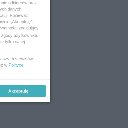
anie odbiorców oraz
nych danych
kacji. Ponieważ
ięcie „Akceptuję”.
ywatności znajdujący
ą zgody użytkownika,
 tylko na tej
 naszych serwisów
esz w
Polityce
T
kt
Akceptuję