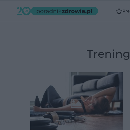
Pr
trenin