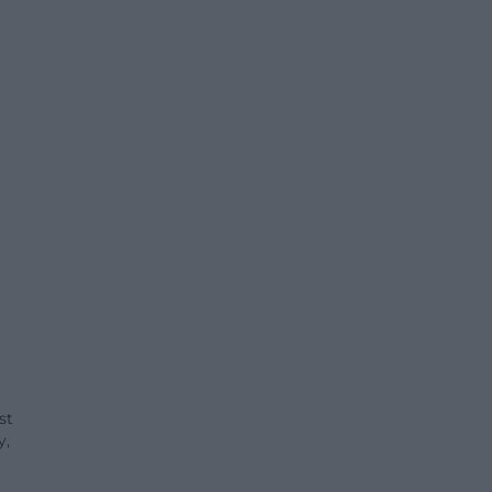
st
y,