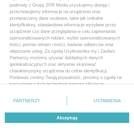
(w tym także elektroniczny lub mechaniczny) na jakimkolwiek polu
podmioty z Grupy ZPR Media uzyskujemy dostęp i
eksploatacji w jakiejkolwiek formie, włącznie z umieszczaniem w
przechowujemy informacje na urządzeniu oraz
Internecie bez pisemnej zgody właściciela praw. Jakiekolwiek użycie
przetwarzamy dane osobowe, takie jak unikalne
lub wykorzystanie utworów w całości lub w części z naruszeniem
prawa, tzn. bez właściwej zgody, jest zabronione pod groźbą kary i
identyfikatory, standardowe informacje wysyłane przez
może być ścigane prawnie.
urządzenie czy dane przeglądania w celu zapewniania
spersonalizowanych reklam, wybór spersonalizowanych
treści, pomiar reklam i treści, badanie odbiorców oraz
ulepszanie usług. Za zgodą Użytkownika my i Zaufani
Partnerzy możemy używać dokładnych danych
geolokalizacyjnych oraz aktywnie skanować
charakterystykę urządzenia do celów identyfikacji.
O nas
Ponieważ cenimy Twoją prywatność, prosimy o zgodę na
korzystanie z tych technologii poprzez kliknięcie
Informacje prawne
„Akceptuję”. Zgoda jest dobrowolna i zawsze możesz ją
Nasze serwisy
zmienić/wycofać klikając przycisk ustawień prywatności
PARTNERZY
USTAWIENIA
znajdujący się w lewym dolnym rogu strony
. Niektóre
© 2026 Grupa ZPR Media
rodzaje przetwarzania danych nie wymagają zgody
Akceptuję
użytkownika, ale masz prawo sprzeciwić się takiemu
przetwarzaniu. Preferencje będą miały zastosowanie tylko
Premium
Zdrowie
Żywienie
Uroda
na tej witrynie.