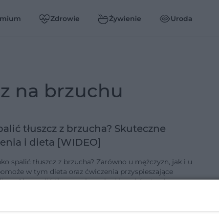
emium
Zdrowie
Żywienie
Uroda
cz na brzuchu
palić tłuszcz z brzucha? Skuteczne
enia i dieta [WIDEO]
bko spalić tłuszcz z brzucha? Zarówno u mężczyzn, jak i u
pomoże w tym dieta oraz ćwiczenia przyspieszające
izm. Aby spalić tłuszcz z brzucha i boczków trzeba
o ujemny bil…
-1-2018