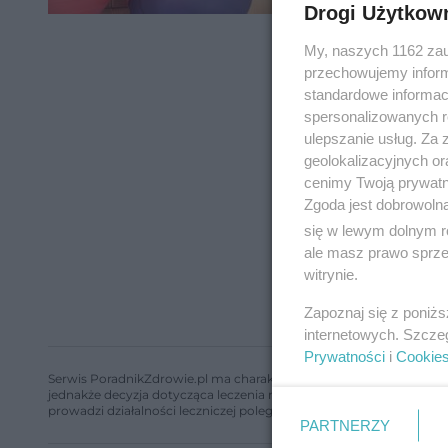
Drogi Użytkow
My, naszych 1162 zau
przechowujemy informa
standardowe informac
spersonalizowanych re
ulepszanie usług. Za
geolokalizacyjnych or
cenimy Twoją prywatno
Zgoda jest dobrowoln
się w lewym dolnym r
ale masz prawo sprzec
witrynie.
Zapoznaj się z poniż
internetowych. Szcze
Prywatności
i
Cookie
Serwis PoradnikZdrowie.pl ma charakter edukacyjny, nie stanowi i 
jednakże decyzja dotycząca leczenia należy do lekarza. Redakcja 
prowadzi działalności leczniczej polegającej na udzielaniu świadcze
PARTNERZY