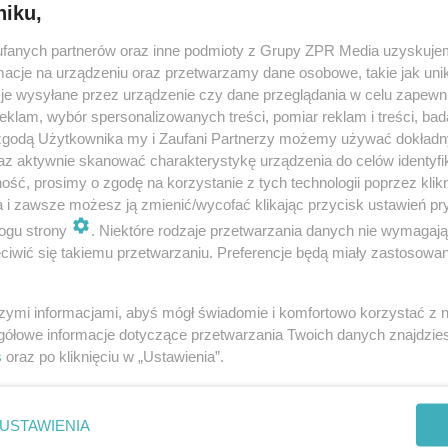
niku,
fanych partnerów oraz inne podmioty z Grupy ZPR Media uzyskujem
cje na urządzeniu oraz przetwarzamy dane osobowe, takie jak unika
je wysyłane przez urządzenie czy dane przeglądania w celu zapewn
klam, wybór spersonalizowanych treści, pomiar reklam i treści, bad
 zgodą Użytkownika my i Zaufani Partnerzy możemy używać dokład
az aktywnie skanować charakterystykę urządzenia do celów identyfi
ść, prosimy o zgodę na korzystanie z tych technologii poprzez klikn
a i zawsze możesz ją zmienić/wycofać klikając przycisk ustawień pr
ogu strony
. Niektóre rodzaje przetwarzania danych nie wymagaj
iwić się takiemu przetwarzaniu. Preferencje będą miały zastosowanie
szymi informacjami, abyś mógł świadomie i komfortowo korzystać z
gółowe informacje dotyczące przetwarzania Twoich danych znajdzi
s
oraz po kliknięciu w „Ustawienia”.
nie zastępuje porady lekarskiej. Redakcja serwisu dokłada wszelkich stara
i wydawca serwisu nie ponoszą odpowiedzialności wynikającej z zastosowani
ń zdrowotnych w rozumieniu art. 3 ust 1 ustawy o działalności leczniczej.
USTAWIENIA