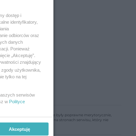
y dostęp i
lne identyfikatory,
iania
anie odbiorców oraz
nych danych
kacji. Ponieważ
ięcie „Akceptuję”.
ywatności znajdujący
ą zgody użytkownika,
 tylko na tej
 naszych serwisów
esz w
Polityce
ń, aby informacje w nim zawarte były poprawne merytorycznie,
a informacji zamieszczonych na stronach serwisu, który nie
Akceptuję