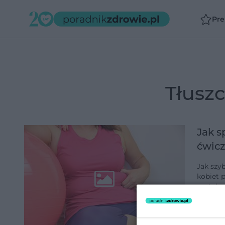
Pr
tłusz
Jak s
ćwicz
Jak szy
kobiet 
metabol
zadbać 
dodano 11