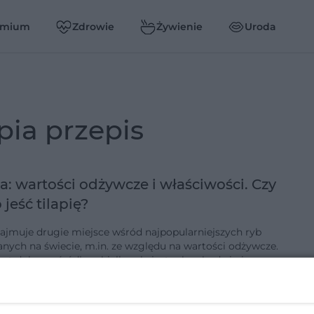
emium
Zdrowie
Żywienie
Uroda
lapia przepis
ia: wartości odżywcze i właściwości. Czy
 jeść tilapię?
 zajmuje drugie miejsce wśród najpopularniejszych ryb
nych na świecie, m.in. ze względu na wartości odżywcze.
jest dobrym źródłem białka, ale jest rybą chudą i nie
 zbyt …
7-6-2020