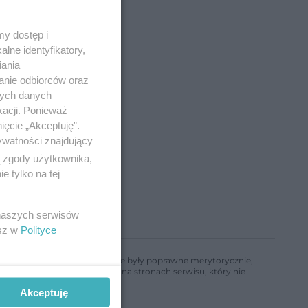
y dostęp i
lne identyfikatory,
iania
anie odbiorców oraz
nych danych
kacji. Ponieważ
ięcie „Akceptuję”.
ywatności znajdujący
ą zgody użytkownika,
 tylko na tej
 naszych serwisów
esz w
Polityce
ń, aby informacje w nim zawarte były poprawne merytorycznie,
a informacji zamieszczonych na stronach serwisu, który nie
Akceptuję