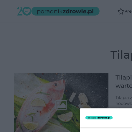
Pr
ti
Tilap
warto
Tilapia
hodowla
Tilapia 
zawiera
dodano 1