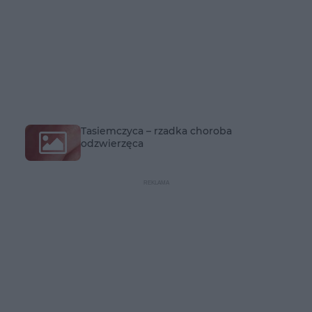
Tasiemczyca – rzadka choroba
odzwierzęca