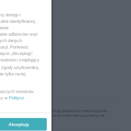
y dostęp i
lne identyfikatory,
iania
anie odbiorców oraz
nych danych
kacji. Ponieważ
ięcie „Akceptuję”.
ywatności znajdujący
ą zgody użytkownika,
 tylko na tej
 naszych serwisów
esz w
Polityce
ń, aby informacje w nim zawarte były poprawne merytorycznie,
a informacji zamieszczonych na stronach serwisu, który nie
Akceptuję