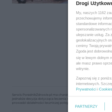
Drogi Użytkow
My, naszych 1162 zau
przechowujemy informa
standardowe informac
spersonalizowanych re
ulepszanie usług. Za
geolokalizacyjnych or
cenimy Twoją prywatno
Zgoda jest dobrowoln
się w lewym dolnym r
ale masz prawo sprzec
witrynie.
Zapoznaj się z poniż
internetowych. Szcze
Prywatności
i
Cookie
Serwis PoradnikZdrowie.pl ma charakter edukacyjny, nie stanowi i 
jednakże decyzja dotycząca leczenia należy do lekarza. Redakcja 
prowadzi działalności leczniczej polegającej na udzielaniu świadcze
PARTNERZY