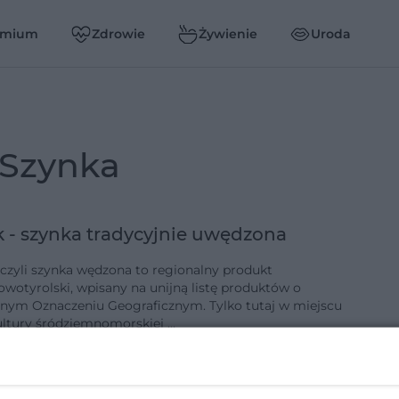
emium
Zdrowie
Żywienie
Uroda
szynka
 - szynka tradycyjnie uwędzona
 czyli szynka wędzona to regionalny produkt
owotyrolski, wpisany na unijną listę produktów o
nym Oznaczeniu Geograficznym. Tylko tutaj w miejscu
ultury śródziemnomorskiej …
3-8-2008