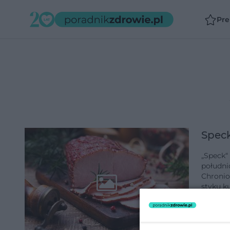
Pr
Speck
„Speck“
południ
Chronio
styku k
dodano 1