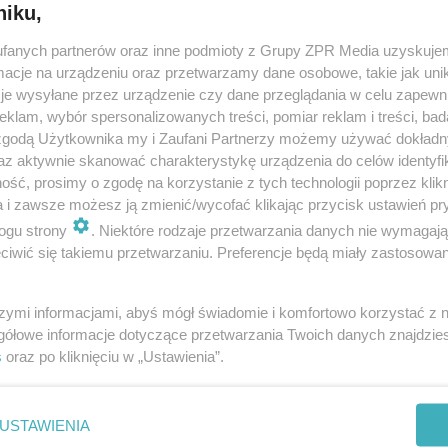
niku,
fanych partnerów oraz inne podmioty z Grupy ZPR Media uzyskujem
cje na urządzeniu oraz przetwarzamy dane osobowe, takie jak unika
je wysyłane przez urządzenie czy dane przeglądania w celu zapewn
klam, wybór spersonalizowanych treści, pomiar reklam i treści, bad
 zgodą Użytkownika my i Zaufani Partnerzy możemy używać dokład
az aktywnie skanować charakterystykę urządzenia do celów identyfi
ść, prosimy o zgodę na korzystanie z tych technologii poprzez klikn
a i zawsze możesz ją zmienić/wycofać klikając przycisk ustawień pr
ogu strony
. Niektóre rodzaje przetwarzania danych nie wymagaj
iwić się takiemu przetwarzaniu. Preferencje będą miały zastosowanie
szymi informacjami, abyś mógł świadomie i komfortowo korzystać z
gółowe informacje dotyczące przetwarzania Twoich danych znajdzi
s
oraz po kliknięciu w „Ustawienia”.
nie zastępuje porady lekarskiej. Redakcja serwisu dokłada wszelkich stara
i wydawca serwisu nie ponoszą odpowiedzialności wynikającej z zastosowani
ń zdrowotnych w rozumieniu art. 3 ust 1 ustawy o działalności leczniczej.
USTAWIENIA