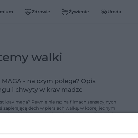
emium
Zdrowie
Żywienie
Uroda
stemy walki
 MAGA - na czym polega? Opis
ngu i chwyty w krav madze
st krav maga? Pewnie nie raz na filmach sensacyjnych
eś zapierającą dech w piersiach walkę, w której jednym
ręki można było powalić na ziemię napastnika. To właśnie
av mag…
0-5-2018