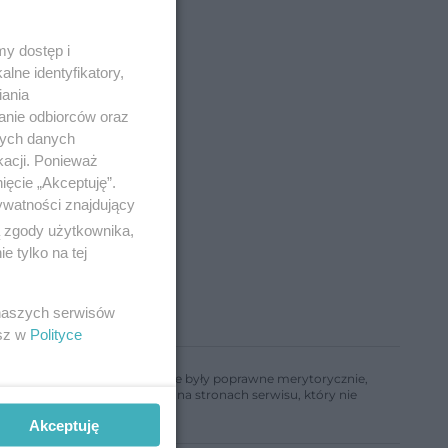
y dostęp i
lne identyfikatory,
iania
anie odbiorców oraz
nych danych
kacji. Ponieważ
ięcie „Akceptuję”.
ywatności znajdujący
ą zgody użytkownika,
 tylko na tej
 naszych serwisów
esz w
Polityce
ń, aby informacje w nim zawarte były poprawne merytorycznie,
a informacji zamieszczonych na stronach serwisu, który nie
Akceptuję