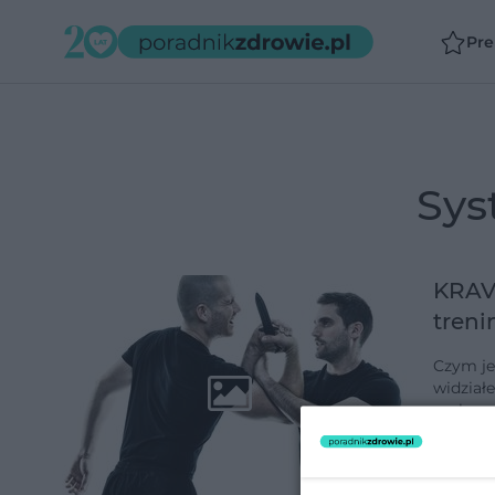
Pr
sy
KRAV
treni
Czym je
widział
ruchem 
jest kr
dodano 3