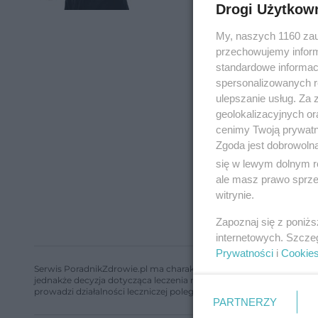
Drogi Użytkow
My, naszych 1160 zau
przechowujemy informa
standardowe informac
spersonalizowanych re
ulepszanie usług. Za
geolokalizacyjnych or
cenimy Twoją prywatno
Zgoda jest dobrowoln
się w lewym dolnym r
ale masz prawo sprzec
witrynie.
Zapoznaj się z poniż
internetowych. Szcze
Prywatności
i
Cookie
Serwis PoradnikZdrowie.pl ma charakter edukacyjny, nie stanowi i 
jednakże decyzja dotycząca leczenia należy do lekarza. Redakcja 
prowadzi działalności leczniczej polegającej na udzielaniu świadcze
PARTNERZY