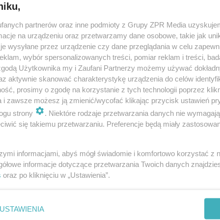
niku,
fanych partnerów oraz inne podmioty z Grupy ZPR Media uzyskujem
cje na urządzeniu oraz przetwarzamy dane osobowe, takie jak unika
je wysyłane przez urządzenie czy dane przeglądania w celu zapewn
klam, wybór spersonalizowanych treści, pomiar reklam i treści, bad
 zgodą Użytkownika my i Zaufani Partnerzy możemy używać dokład
az aktywnie skanować charakterystykę urządzenia do celów identyfi
ść, prosimy o zgodę na korzystanie z tych technologii poprzez klikn
a i zawsze możesz ją zmienić/wycofać klikając przycisk ustawień pr
ogu strony
. Niektóre rodzaje przetwarzania danych nie wymagaj
iwić się takiemu przetwarzaniu. Preferencje będą miały zastosowanie
szymi informacjami, abyś mógł świadomie i komfortowo korzystać z
gółowe informacje dotyczące przetwarzania Twoich danych znajdzi
s
oraz po kliknięciu w „Ustawienia”.
nie zastępuje porady lekarskiej. Redakcja serwisu dokłada wszelkich stara
i wydawca serwisu nie ponoszą odpowiedzialności wynikającej z zastosowani
ń zdrowotnych w rozumieniu art. 3 ust 1 ustawy o działalności leczniczej.
USTAWIENIA