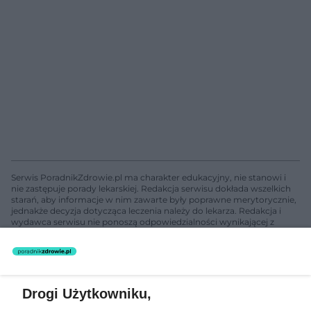
Serwis PoradnikZdrowie.pl ma charakter edukacyjny, nie stanowi i
nie zastępuje porady lekarskiej. Redakcja serwisu dokłada wszelkich
starań, aby informacje w nim zawarte były poprawne merytorycznie,
jednakże decyzja dotycząca leczenia należy do lekarza. Redakcja i
wydawca serwisu nie ponoszą odpowiedzialności wynikającej z
zastosowania informacji zamieszczonych na stronach serwisu, który
nie prowadzi działalności leczniczej polegającej na udzielaniu
świadczeń zdrowotnych w rozumieniu art. 3 ust 1 ustawy o
działalności leczniczej.
Drogi Użytkowniku,