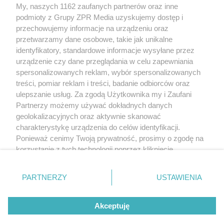
Żaden utwór zamieszczony w serwisie nie może być powielany i
My, naszych 1162 zaufanych partnerów oraz inne
rozpowszechniany lub dalej rozpowszechniany w jakikolwiek sposób
(w tym także elektroniczny lub mechaniczny) na jakimkolwiek polu
podmioty z Grupy ZPR Media uzyskujemy dostęp i
eksploatacji w jakiejkolwiek formie, włącznie z umieszczaniem w
przechowujemy informacje na urządzeniu oraz
Internecie bez pisemnej zgody właściciela praw. Jakiekolwiek użycie
przetwarzamy dane osobowe, takie jak unikalne
lub wykorzystanie utworów w całości lub w części z naruszeniem
prawa, tzn. bez właściwej zgody, jest zabronione pod groźbą kary i
identyfikatory, standardowe informacje wysyłane przez
może być ścigane prawnie.
urządzenie czy dane przeglądania w celu zapewniania
spersonalizowanych reklam, wybór spersonalizowanych
treści, pomiar reklam i treści, badanie odbiorców oraz
ulepszanie usług. Za zgodą Użytkownika my i Zaufani
Partnerzy możemy używać dokładnych danych
geolokalizacyjnych oraz aktywnie skanować
charakterystykę urządzenia do celów identyfikacji.
O nas
Ponieważ cenimy Twoją prywatność, prosimy o zgodę na
korzystanie z tych technologii poprzez kliknięcie
Informacje prawne
„Akceptuję”. Zgoda jest dobrowolna i zawsze możesz ją
Nasze serwisy
zmienić/wycofać klikając przycisk ustawień prywatności
PARTNERZY
USTAWIENIA
znajdujący się w lewym dolnym rogu strony
. Niektóre
© 2026 Grupa ZPR Media
rodzaje przetwarzania danych nie wymagają zgody
Akceptuję
użytkownika, ale masz prawo sprzeciwić się takiemu
przetwarzaniu. Preferencje będą miały zastosowanie tylko