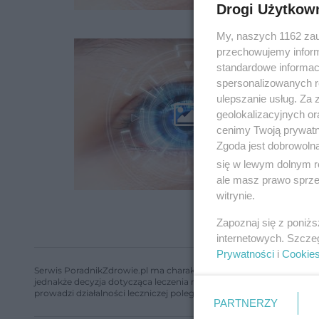
Drogi Użytkow
My, naszych 1162 zau
przechowujemy informa
standardowe informac
spersonalizowanych re
ulepszanie usług. Za
geolokalizacyjnych or
cenimy Twoją prywatno
Zgoda jest dobrowoln
się w lewym dolnym r
ale masz prawo sprzec
witrynie.
Zapoznaj się z poniż
internetowych. Szcze
Prywatności
i
Cookie
Serwis PoradnikZdrowie.pl ma charakter edukacyjny, nie stanowi i 
jednakże decyzja dotycząca leczenia należy do lekarza. Redakcja 
prowadzi działalności leczniczej polegającej na udzielaniu świadcze
PARTNERZY