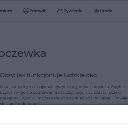
emium
Zdrowie
Żywienie
Uroda
soczewka
Oczy: jak funkcjonuje ludzkie oko
Oko jest jednym z najważniejszych organów człowieka. Zwykle
używamy go do poznawania otaczającego nas świata. Dzięki
narządowi wzroku możesz się porozumiewać i poruszać. Dowie
się, jak zbudowane są…
dodano 7-7-2020