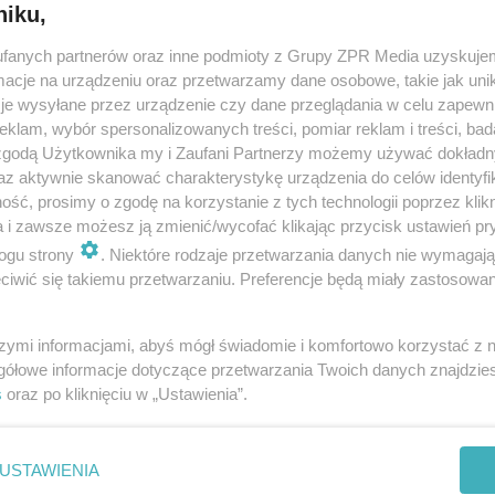
niku,
fanych partnerów oraz inne podmioty z Grupy ZPR Media uzyskujem
ZAĆMA: jak leczyć zmętnienie soczewki
cje na urządzeniu oraz przetwarzamy dane osobowe, takie jak unika
je wysyłane przez urządzenie czy dane przeglądania w celu zapewn
Jeśli miewasz olśnienia w jasnym świetle dziennym, a lepiej
klam, wybór spersonalizowanych treści, pomiar reklam i treści, bad
widzisz w pochmurne dni oraz o zmierzchu, możesz podejrzewa
 zgodą Użytkownika my i Zaufani Partnerzy możemy używać dokład
u siebie kataraktę, czyli zaćmę. Znacznie utrudnia ona normalne
az aktywnie skanować charakterystykę urządzenia do celów identyfi
funkcjonowanie…
ść, prosimy o zgodę na korzystanie z tych technologii poprzez klikn
a i zawsze możesz ją zmienić/wycofać klikając przycisk ustawień pr
dodano 22-5-2007
ogu strony
. Niektóre rodzaje przetwarzania danych nie wymagaj
iwić się takiemu przetwarzaniu. Preferencje będą miały zastosowanie
szymi informacjami, abyś mógł świadomie i komfortowo korzystać z
gółowe informacje dotyczące przetwarzania Twoich danych znajdzi
s
oraz po kliknięciu w „Ustawienia”.
nie zastępuje porady lekarskiej. Redakcja serwisu dokłada wszelkich stara
i wydawca serwisu nie ponoszą odpowiedzialności wynikającej z zastosowani
ń zdrowotnych w rozumieniu art. 3 ust 1 ustawy o działalności leczniczej.
USTAWIENIA