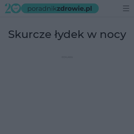
skurcze łydek w nocy