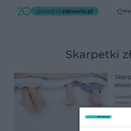
Pr
skarpetki 
Skarp
stos
Skarpet
i frezar
następn
pożółkł
dodano 2