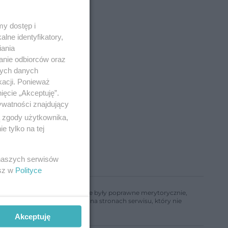
y dostęp i
lne identyfikatory,
iania
anie odbiorców oraz
nych danych
kacji. Ponieważ
ięcie „Akceptuję”.
ywatności znajdujący
ą zgody użytkownika,
 tylko na tej
 naszych serwisów
esz w
Polityce
ń, aby informacje w nim zawarte były poprawne merytorycznie,
a informacji zamieszczonych na stronach serwisu, który nie
Akceptuję