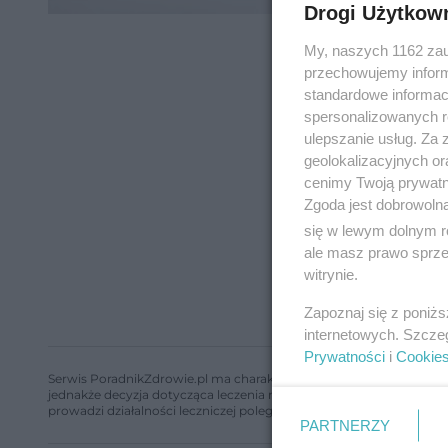
Drogi Użytkow
My, naszych 1162 zau
przechowujemy informa
standardowe informac
spersonalizowanych re
ulepszanie usług. Za
geolokalizacyjnych or
cenimy Twoją prywatno
Zgoda jest dobrowoln
się w lewym dolnym r
ale masz prawo sprzec
witrynie.
Zapoznaj się z poniż
internetowych. Szcze
Prywatności
i
Cookie
Serwis PoradnikZdrowie.pl ma charakter edukacyjny, nie stanowi i 
jednakże decyzja dotycząca leczenia należy do lekarza. Redakcja 
prowadzi działalności leczniczej polegającej na udzielaniu świadcze
PARTNERZY