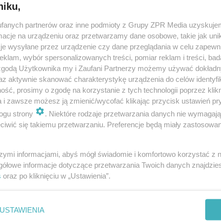
niku,
fanych partnerów oraz inne podmioty z Grupy ZPR Media uzyskujem
cje na urządzeniu oraz przetwarzamy dane osobowe, takie jak unika
je wysyłane przez urządzenie czy dane przeglądania w celu zapewn
klam, wybór spersonalizowanych treści, pomiar reklam i treści, bad
 zgodą Użytkownika my i Zaufani Partnerzy możemy używać dokład
az aktywnie skanować charakterystykę urządzenia do celów identyfi
ść, prosimy o zgodę na korzystanie z tych technologii poprzez klikn
a i zawsze możesz ją zmienić/wycofać klikając przycisk ustawień pr
ogu strony
. Niektóre rodzaje przetwarzania danych nie wymagaj
iwić się takiemu przetwarzaniu. Preferencje będą miały zastosowanie
szymi informacjami, abyś mógł świadomie i komfortowo korzystać z
gółowe informacje dotyczące przetwarzania Twoich danych znajdzi
s
oraz po kliknięciu w „Ustawienia”.
nie zastępuje porady lekarskiej. Redakcja serwisu dokłada wszelkich stara
i wydawca serwisu nie ponoszą odpowiedzialności wynikającej z zastosowani
ń zdrowotnych w rozumieniu art. 3 ust 1 ustawy o działalności leczniczej.
USTAWIENIA