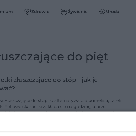
emium
Zdrowie
Żywienie
Uroda
złuszczające do pięt
etki złuszczające do stóp - jak je
ować?
ki złuszczające do stóp to alternatywa dla pumeksu, tarek
ek. Foliowe skarpetki zakłada się na godzinę, a przez
ych kilka dni można obserwować, jak złuszcza się gruba i
a…
1-2-2017