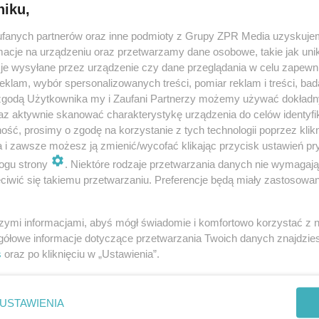
niku,
fanych partnerów oraz inne podmioty z Grupy ZPR Media uzyskujem
cje na urządzeniu oraz przetwarzamy dane osobowe, takie jak unika
je wysyłane przez urządzenie czy dane przeglądania w celu zapewn
klam, wybór spersonalizowanych treści, pomiar reklam i treści, bad
 zgodą Użytkownika my i Zaufani Partnerzy możemy używać dokład
az aktywnie skanować charakterystykę urządzenia do celów identyfi
ść, prosimy o zgodę na korzystanie z tych technologii poprzez klikn
a i zawsze możesz ją zmienić/wycofać klikając przycisk ustawień pr
ogu strony
. Niektóre rodzaje przetwarzania danych nie wymagaj
iwić się takiemu przetwarzaniu. Preferencje będą miały zastosowanie
szymi informacjami, abyś mógł świadomie i komfortowo korzystać z
gółowe informacje dotyczące przetwarzania Twoich danych znajdzi
s
oraz po kliknięciu w „Ustawienia”.
nie zastępuje porady lekarskiej. Redakcja serwisu dokłada wszelkich stara
i wydawca serwisu nie ponoszą odpowiedzialności wynikającej z zastosowani
ń zdrowotnych w rozumieniu art. 3 ust 1 ustawy o działalności leczniczej.
USTAWIENIA