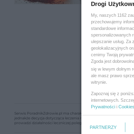
Drogi Użytkow
My, naszych 1162 zau
przechowujemy informa
standardowe informac
spersonalizowanych re
ulepszanie usług. Za
geolokalizacyjnych or
cenimy Twoją prywatno
Zgoda jest dobrowoln
się w lewym dolnym r
ale masz prawo sprzec
witrynie.
Zapoznaj się z poniż
internetowych. Szcze
Prywatności
i
Cookie
Serwis PoradnikZdrowie.pl ma charakter edukacyjny, nie stanowi i 
jednakże decyzja dotycząca leczenia należy do lekarza. Redakcja 
prowadzi działalności leczniczej polegającej na udzielaniu świadcze
PARTNERZY