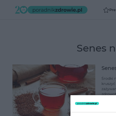
Pr
senes 
Senes
Środki n
kruszyć 
zażywan
zdrowot
dodano 3