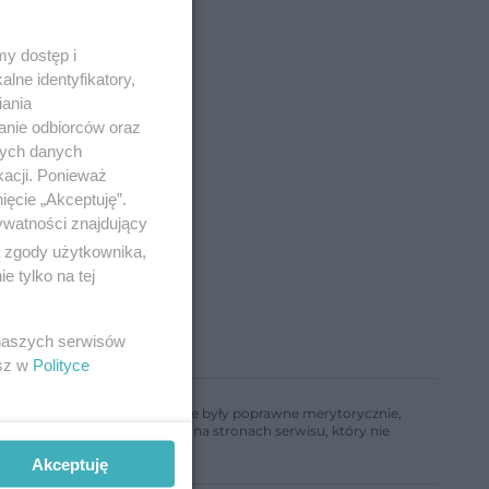
y dostęp i
lne identyfikatory,
iania
anie odbiorców oraz
nych danych
kacji. Ponieważ
ięcie „Akceptuję”.
ywatności znajdujący
ą zgody użytkownika,
 tylko na tej
 naszych serwisów
esz w
Polityce
ń, aby informacje w nim zawarte były poprawne merytorycznie,
a informacji zamieszczonych na stronach serwisu, który nie
Akceptuję