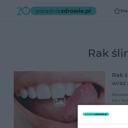
Pr
rak śl
Rak ś
wraz 
Nowotwó
się z komórek wchodzących w skła
ślinian
dodano 21