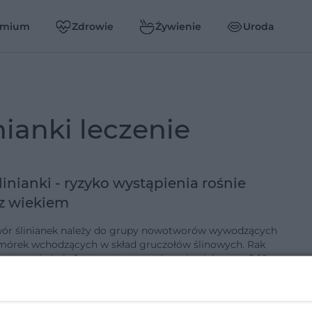
emium
Zdrowie
Żywienie
Uroda
inianki leczenie
linianki - ryzyko wystąpienia rośnie
z wiekiem
r ślinianek należy do grupy nowotworów wywodzących
d gruczołów ślinowych. Rak
ki stanowi około 1 proc. nowotworów człowieka oraz 5-10
proc. wszystkich …
-11-2016