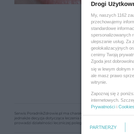
Drogi Użytkow
My, naszych 1162 zau
przechowujemy informa
standardowe informac
spersonalizowanych re
ulepszanie usług. Za
geolokalizacyjnych or
cenimy Twoją prywatno
Zgoda jest dobrowoln
się w lewym dolnym r
ale masz prawo sprzec
witrynie.
Zapoznaj się z poniż
internetowych. Szcze
Prywatności
i
Cookie
Serwis PoradnikZdrowie.pl ma charakter edukacyjny, nie stanowi i 
jednakże decyzja dotycząca leczenia należy do lekarza. Redakcja 
prowadzi działalności leczniczej polegającej na udzielaniu świadcze
PARTNERZY