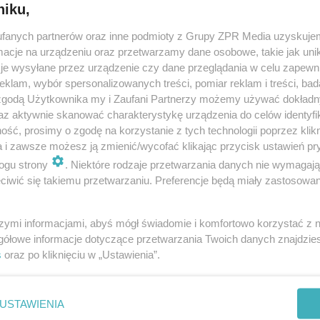
niku,
fanych partnerów oraz inne podmioty z Grupy ZPR Media uzyskujem
cje na urządzeniu oraz przetwarzamy dane osobowe, takie jak unika
je wysyłane przez urządzenie czy dane przeglądania w celu zapewn
klam, wybór spersonalizowanych treści, pomiar reklam i treści, bad
 zgodą Użytkownika my i Zaufani Partnerzy możemy używać dokład
az aktywnie skanować charakterystykę urządzenia do celów identyfi
ść, prosimy o zgodę na korzystanie z tych technologii poprzez klikn
a i zawsze możesz ją zmienić/wycofać klikając przycisk ustawień pr
ogu strony
. Niektóre rodzaje przetwarzania danych nie wymagaj
iwić się takiemu przetwarzaniu. Preferencje będą miały zastosowanie
szymi informacjami, abyś mógł świadomie i komfortowo korzystać z
gółowe informacje dotyczące przetwarzania Twoich danych znajdzi
s
oraz po kliknięciu w „Ustawienia”.
nie zastępuje porady lekarskiej. Redakcja serwisu dokłada wszelkich stara
i wydawca serwisu nie ponoszą odpowiedzialności wynikającej z zastosowani
ń zdrowotnych w rozumieniu art. 3 ust 1 ustawy o działalności leczniczej.
USTAWIENIA