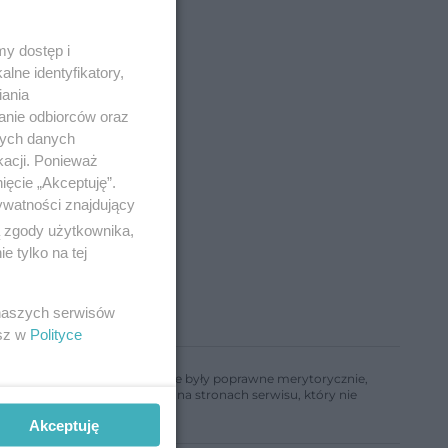
y dostęp i
lne identyfikatory,
iania
anie odbiorców oraz
nych danych
kacji. Ponieważ
ięcie „Akceptuję”.
ywatności znajdujący
ą zgody użytkownika,
 tylko na tej
 naszych serwisów
esz w
Polityce
ń, aby informacje w nim zawarte były poprawne merytorycznie,
a informacji zamieszczonych na stronach serwisu, który nie
Akceptuję