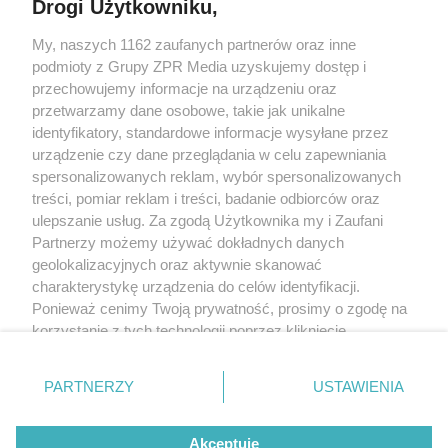
Drogi Użytkowniku,
Żaden utwór zamieszczony w serwisie nie może być powielany i
My, naszych 1162 zaufanych partnerów oraz inne
rozpowszechniany lub dalej rozpowszechniany w jakikolwiek sposób
(w tym także elektroniczny lub mechaniczny) na jakimkolwiek polu
podmioty z Grupy ZPR Media uzyskujemy dostęp i
eksploatacji w jakiejkolwiek formie, włącznie z umieszczaniem w
przechowujemy informacje na urządzeniu oraz
Internecie bez pisemnej zgody właściciela praw. Jakiekolwiek użycie
przetwarzamy dane osobowe, takie jak unikalne
lub wykorzystanie utworów w całości lub w części z naruszeniem
prawa, tzn. bez właściwej zgody, jest zabronione pod groźbą kary i
identyfikatory, standardowe informacje wysyłane przez
może być ścigane prawnie.
urządzenie czy dane przeglądania w celu zapewniania
spersonalizowanych reklam, wybór spersonalizowanych
treści, pomiar reklam i treści, badanie odbiorców oraz
ulepszanie usług. Za zgodą Użytkownika my i Zaufani
Partnerzy możemy używać dokładnych danych
geolokalizacyjnych oraz aktywnie skanować
charakterystykę urządzenia do celów identyfikacji.
O nas
Ponieważ cenimy Twoją prywatność, prosimy o zgodę na
korzystanie z tych technologii poprzez kliknięcie
Informacje prawne
„Akceptuję”. Zgoda jest dobrowolna i zawsze możesz ją
Nasze serwisy
zmienić/wycofać klikając przycisk ustawień prywatności
PARTNERZY
USTAWIENIA
znajdujący się w lewym dolnym rogu strony
. Niektóre
© 2026 Grupa ZPR Media
rodzaje przetwarzania danych nie wymagają zgody
Akceptuję
użytkownika, ale masz prawo sprzeciwić się takiemu