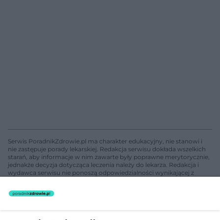
Serwis PoradnikZdrowie.pl ma charakter edukacyjny, nie stanowi i
nie zastępuje porady lekarskiej. Redakcja serwisu dokłada wszelkich
starań, aby informacje w nim zawarte były poprawne merytorycznie,
jednakże decyzja dotycząca leczenia należy do lekarza. Redakcja i
wydawca serwisu nie ponoszą odpowiedzialności wynikającej z
zastosowania informacji zamieszczonych na stronach serwisu, który
nie prowadzi działalności leczniczej polegającej na udzielaniu
świadczeń zdrowotnych w rozumieniu art. 3 ust 1 ustawy o
działalności leczniczej.