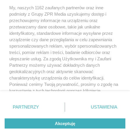
Żaden utwór zamieszczony w serwisie nie może być powielany i
My, naszych 1162 zaufanych partnerów oraz inne
rozpowszechniany lub dalej rozpowszechniany w jakikolwiek sposób
(w tym także elektroniczny lub mechaniczny) na jakimkolwiek polu
podmioty z Grupy ZPR Media uzyskujemy dostęp i
eksploatacji w jakiejkolwiek formie, włącznie z umieszczaniem w
przechowujemy informacje na urządzeniu oraz
Internecie bez pisemnej zgody właściciela praw. Jakiekolwiek użycie
przetwarzamy dane osobowe, takie jak unikalne
lub wykorzystanie utworów w całości lub w części z naruszeniem
prawa, tzn. bez właściwej zgody, jest zabronione pod groźbą kary i
identyfikatory, standardowe informacje wysyłane przez
może być ścigane prawnie.
urządzenie czy dane przeglądania w celu zapewniania
spersonalizowanych reklam, wybór spersonalizowanych
treści, pomiar reklam i treści, badanie odbiorców oraz
ulepszanie usług. Za zgodą Użytkownika my i Zaufani
Partnerzy możemy używać dokładnych danych
geolokalizacyjnych oraz aktywnie skanować
charakterystykę urządzenia do celów identyfikacji.
O nas
Ponieważ cenimy Twoją prywatność, prosimy o zgodę na
korzystanie z tych technologii poprzez kliknięcie
Informacje prawne
„Akceptuję”. Zgoda jest dobrowolna i zawsze możesz ją
Nasze serwisy
zmienić/wycofać klikając przycisk ustawień prywatności
PARTNERZY
USTAWIENIA
znajdujący się w lewym dolnym rogu strony
. Niektóre
© 2026 Grupa ZPR Media
rodzaje przetwarzania danych nie wymagają zgody
Akceptuję
użytkownika, ale masz prawo sprzeciwić się takiemu