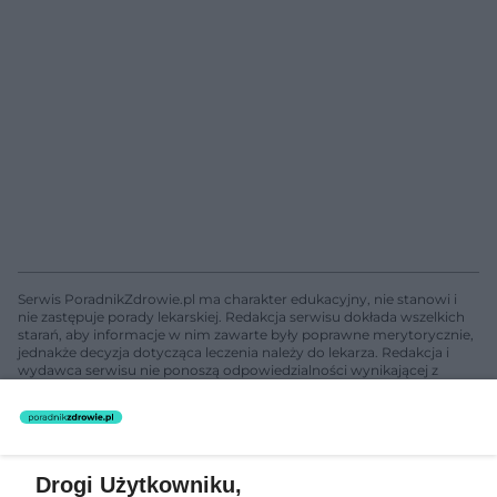
Serwis PoradnikZdrowie.pl ma charakter edukacyjny, nie stanowi i
nie zastępuje porady lekarskiej. Redakcja serwisu dokłada wszelkich
starań, aby informacje w nim zawarte były poprawne merytorycznie,
jednakże decyzja dotycząca leczenia należy do lekarza. Redakcja i
wydawca serwisu nie ponoszą odpowiedzialności wynikającej z
zastosowania informacji zamieszczonych na stronach serwisu, który
nie prowadzi działalności leczniczej polegającej na udzielaniu
świadczeń zdrowotnych w rozumieniu art. 3 ust 1 ustawy o
działalności leczniczej.
Drogi Użytkowniku,