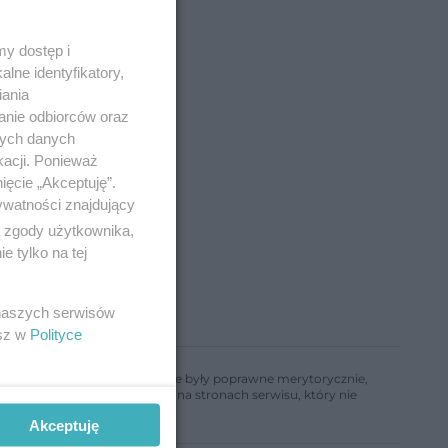
y dostęp i
lne identyfikatory,
iania
anie odbiorców oraz
nych danych
kacji. Ponieważ
ięcie „Akceptuję”.
ywatności znajdujący
ą zgody użytkownika,
 tylko na tej
 naszych serwisów
esz w
Polityce
ń, aby informacje w nim zawarte były poprawne merytorycznie,
a informacji zamieszczonych na stronach serwisu, który nie
Akceptuję