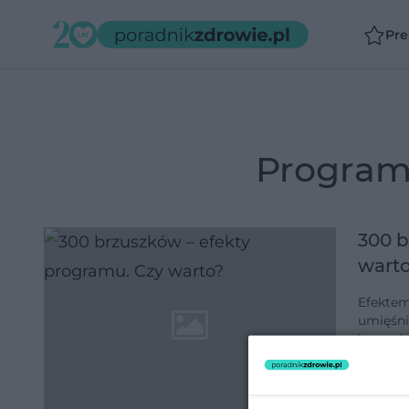
Pr
progra
300 b
wart
Efektem
umięśni
brzuszk
spalisz 
dodano 2