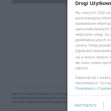
Drogi Użytkow
My, naszych 1162 zau
przechowujemy informa
standardowe informac
spersonalizowanych re
ulepszanie usług. Za
geolokalizacyjnych or
cenimy Twoją prywatno
Zgoda jest dobrowoln
się w lewym dolnym r
ale masz prawo sprzec
witrynie.
Zapoznaj się z poniż
internetowych. Szcze
Prywatności
i
Cookie
Serwis PoradnikZdrowie.pl ma charakter edukacyjny, nie stanowi i 
jednakże decyzja dotycząca leczenia należy do lekarza. Redakcja 
prowadzi działalności leczniczej polegającej na udzielaniu świadcze
PARTNERZY