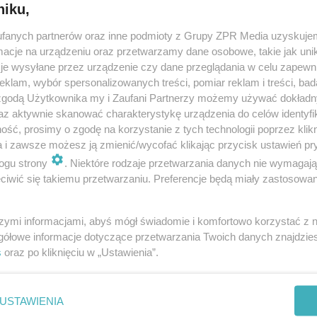
niku,
fanych partnerów oraz inne podmioty z Grupy ZPR Media uzyskujem
cje na urządzeniu oraz przetwarzamy dane osobowe, takie jak unika
je wysyłane przez urządzenie czy dane przeglądania w celu zapewn
klam, wybór spersonalizowanych treści, pomiar reklam i treści, bad
 zgodą Użytkownika my i Zaufani Partnerzy możemy używać dokład
az aktywnie skanować charakterystykę urządzenia do celów identyfi
ść, prosimy o zgodę na korzystanie z tych technologii poprzez klikn
a i zawsze możesz ją zmienić/wycofać klikając przycisk ustawień pr
ogu strony
. Niektóre rodzaje przetwarzania danych nie wymagaj
iwić się takiemu przetwarzaniu. Preferencje będą miały zastosowanie
szymi informacjami, abyś mógł świadomie i komfortowo korzystać z
gółowe informacje dotyczące przetwarzania Twoich danych znajdzi
s
oraz po kliknięciu w „Ustawienia”.
nie zastępuje porady lekarskiej. Redakcja serwisu dokłada wszelkich stara
i wydawca serwisu nie ponoszą odpowiedzialności wynikającej z zastosowani
ń zdrowotnych w rozumieniu art. 3 ust 1 ustawy o działalności leczniczej.
USTAWIENIA