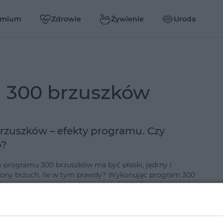
emium
Zdrowie
Żywienie
Uroda
m 300 brzuszków
rzuszków – efekty programu. Czy
o?
 programu 300 brzuszków ma być płaski, jędrny i
ony brzuch. Ile w tym prawdy? Wykonując program 300
ów, na pewno wzmocnisz swoje mięśnie brzucha, ale nie
kalorii ani nie …
6-11-2021