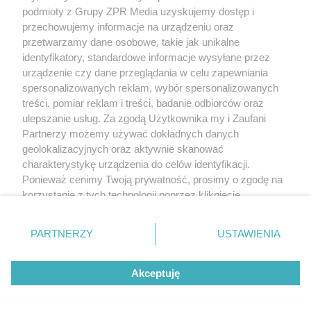
(w tym także elektroniczny lub mechaniczny) na jakimkolwiek polu
podmioty z Grupy ZPR Media uzyskujemy dostęp i
eksploatacji w jakiejkolwiek formie, włącznie z umieszczaniem w
przechowujemy informacje na urządzeniu oraz
Internecie bez pisemnej zgody właściciela praw. Jakiekolwiek użycie
przetwarzamy dane osobowe, takie jak unikalne
lub wykorzystanie utworów w całości lub w części z naruszeniem
prawa, tzn. bez właściwej zgody, jest zabronione pod groźbą kary i
identyfikatory, standardowe informacje wysyłane przez
może być ścigane prawnie.
urządzenie czy dane przeglądania w celu zapewniania
spersonalizowanych reklam, wybór spersonalizowanych
treści, pomiar reklam i treści, badanie odbiorców oraz
ulepszanie usług. Za zgodą Użytkownika my i Zaufani
Partnerzy możemy używać dokładnych danych
geolokalizacyjnych oraz aktywnie skanować
charakterystykę urządzenia do celów identyfikacji.
O nas
Ponieważ cenimy Twoją prywatność, prosimy o zgodę na
korzystanie z tych technologii poprzez kliknięcie
Informacje prawne
„Akceptuję”. Zgoda jest dobrowolna i zawsze możesz ją
Nasze serwisy
zmienić/wycofać klikając przycisk ustawień prywatności
PARTNERZY
USTAWIENIA
znajdujący się w lewym dolnym rogu strony
. Niektóre
© 2026 Grupa ZPR Media
rodzaje przetwarzania danych nie wymagają zgody
Akceptuję
użytkownika, ale masz prawo sprzeciwić się takiemu
przetwarzaniu. Preferencje będą miały zastosowanie tylko
Premium
Zdrowie
Żywienie
Uroda
na tej witrynie.