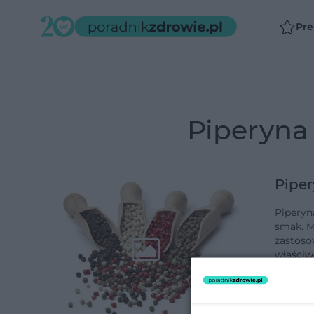
Pr
piperyn
Piper
Piperyna
smak. M
zastoso
właściw
dodano 3