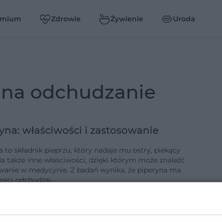
emium
Zdrowie
Żywienie
Uroda
a na odchudzanie
yna: właściwości i zastosowanie
 to składnik pieprzu, który nadaje mu ostry, piekący
a także inne właściwości, dzięki którym może znaleźć
wanie w medycynie. Z badań wynika, że piperyna ma
ości odchudzaj…
1-3-2017