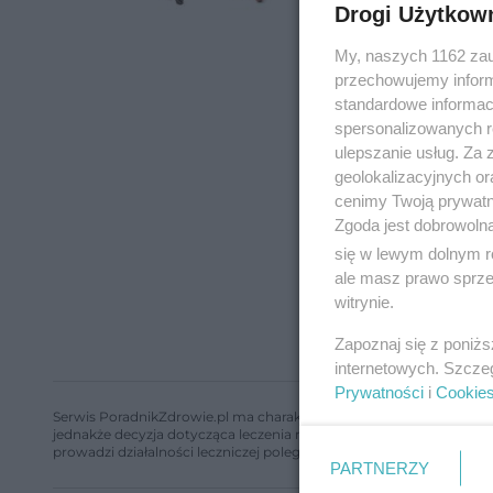
Drogi Użytkow
My, naszych 1162 zau
przechowujemy informa
standardowe informac
spersonalizowanych re
ulepszanie usług. Za
geolokalizacyjnych or
cenimy Twoją prywatno
Zgoda jest dobrowoln
się w lewym dolnym r
ale masz prawo sprzec
witrynie.
Zapoznaj się z poniż
internetowych. Szcze
Prywatności
i
Cookie
Serwis PoradnikZdrowie.pl ma charakter edukacyjny, nie stanowi i 
jednakże decyzja dotycząca leczenia należy do lekarza. Redakcja 
prowadzi działalności leczniczej polegającej na udzielaniu świadcze
PARTNERZY