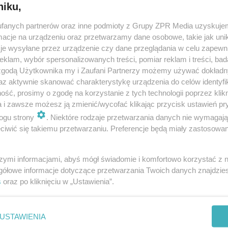
niku,
fanych partnerów oraz inne podmioty z Grupy ZPR Media uzyskujem
cje na urządzeniu oraz przetwarzamy dane osobowe, takie jak unika
je wysyłane przez urządzenie czy dane przeglądania w celu zapewn
klam, wybór spersonalizowanych treści, pomiar reklam i treści, bad
 zgodą Użytkownika my i Zaufani Partnerzy możemy używać dokład
az aktywnie skanować charakterystykę urządzenia do celów identyfi
ść, prosimy o zgodę na korzystanie z tych technologii poprzez klikn
a i zawsze możesz ją zmienić/wycofać klikając przycisk ustawień pr
ogu strony
. Niektóre rodzaje przetwarzania danych nie wymagaj
iwić się takiemu przetwarzaniu. Preferencje będą miały zastosowanie
szymi informacjami, abyś mógł świadomie i komfortowo korzystać z
gółowe informacje dotyczące przetwarzania Twoich danych znajdzi
s
oraz po kliknięciu w „Ustawienia”.
nie zastępuje porady lekarskiej. Redakcja serwisu dokłada wszelkich stara
i wydawca serwisu nie ponoszą odpowiedzialności wynikającej z zastosowani
ń zdrowotnych w rozumieniu art. 3 ust 1 ustawy o działalności leczniczej.
USTAWIENIA