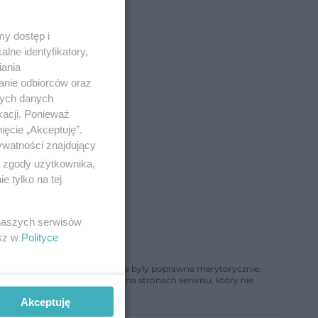
y dostęp i
lne identyfikatory,
iania
anie odbiorców oraz
nych danych
kacji. Ponieważ
ięcie „Akceptuję”.
ywatności znajdujący
ą zgody użytkownika,
 tylko na tej
 naszych serwisów
esz w
Polityce
ń, aby informacje w nim zawarte były poprawne merytorycznie,
a informacji zamieszczonych na stronach serwisu, który nie
Akceptuję