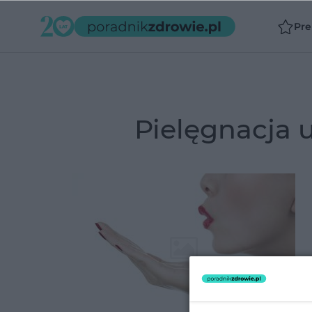
Pr
pielęgnacja