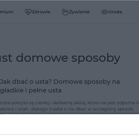
emium
Zdrowie
Żywienie
Uroda
 ust domowe sposoby
Jak dbać o usta? Domowe sposoby na
gładkie i pełne usta
Usta pokryte są cienką i delikatną skórą, która nie jest odporna 
słońce i wiatr, dlatego trzeba o nie dbać w szczególny sposób.
Dowiedz się, jakie są podstawowe zasady pielęgnacji ust i jak
wykona…
dodano 20-5-2016