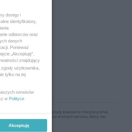
y dostęp i
lne identyfikatory,
iania
anie odbiorców oraz
nych danych
kacji. Ponieważ
ięcie „Akceptuję”.
ywatności znajdujący
ą zgody użytkownika,
 tylko na tej
 naszych serwisów
esz w
Polityce
ń, aby informacje w nim zawarte były poprawne merytorycznie,
a informacji zamieszczonych na stronach serwisu, który nie
Akceptuję