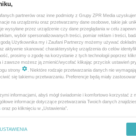
niku,
fanych partnerów oraz inne podmioty z Grupy ZPR Media uzyskujem
USTA - spierzchnięte, suche i chore. Jak
cje na urządzeniu oraz przetwarzamy dane osobowe, takie jak unika
pielęgnować usta?
je wysyłane przez urządzenie czy dane przeglądania w celu zapewn
klam, wybór spersonalizowanych treści, pomiar reklam i treści, bad
Usta błyszczące, gładkie, lekko zaróżowione dodają wdzięku i
 zgodą Użytkownika my i Zaufani Partnerzy możemy używać dokład
zachęcają do pocałunków. Jeśli chcesz mieć piękne usta, musisz
az aktywnie skanować charakterystykę urządzenia do celów identyfi
je starannie pielęgnować i chronić. Dowiedz się, jak dbać o usta
ść, prosimy o zgodę na korzystanie z tych technologii poprzez klikn
domowymi s…
a i zawsze możesz ją zmienić/wycofać klikając przycisk ustawień pr
ogu strony
. Niektóre rodzaje przetwarzania danych nie wymagaj
dodano 5-10-2015
iwić się takiemu przetwarzaniu. Preferencje będą miały zastosowanie
szymi informacjami, abyś mógł świadomie i komfortowo korzystać z
gółowe informacje dotyczące przetwarzania Twoich danych znajdzi
s
oraz po kliknięciu w „Ustawienia”.
nie zastępuje porady lekarskiej. Redakcja serwisu dokłada wszelkich stara
i wydawca serwisu nie ponoszą odpowiedzialności wynikającej z zastosowani
ń zdrowotnych w rozumieniu art. 3 ust 1 ustawy o działalności leczniczej.
USTAWIENIA