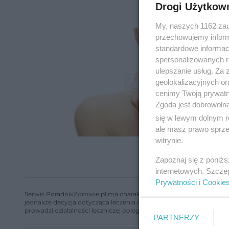
Drogi Użytkow
My, naszych 1162 zau
przechowujemy informa
standardowe informac
spersonalizowanych re
ulepszanie usług. Za
geolokalizacyjnych or
cenimy Twoją prywatno
Zgoda jest dobrowoln
się w lewym dolnym r
ale masz prawo sprzec
witrynie.
Zapoznaj się z poniż
internetowych. Szcze
Prywatności
i
Cookie
Serwis PoradnikZdrowie.pl ma charakter edukacyjny, nie stanowi i 
jednakże decyzja dotycząca leczenia należy do lekarza. Redakcja 
prowadzi działalności leczniczej polegającej na udzielaniu świadcze
PARTNERZY