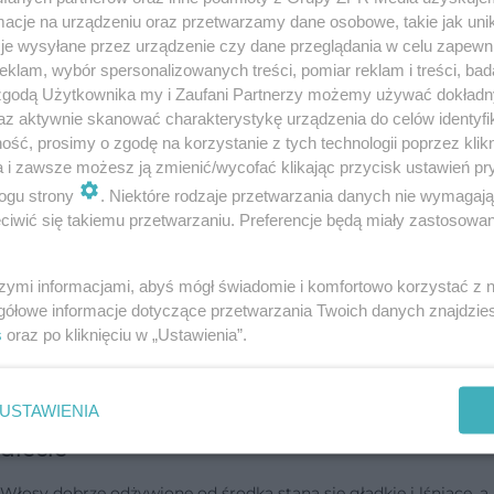
wyrobisz w sobi…
cje na urządzeniu oraz przetwarzamy dane osobowe, takie jak unika
je wysyłane przez urządzenie czy dane przeglądania w celu zapewn
dodano 10-6-2016
klam, wybór spersonalizowanych treści, pomiar reklam i treści, bad
 zgodą Użytkownika my i Zaufani Partnerzy możemy używać dokład
az aktywnie skanować charakterystykę urządzenia do celów identyfi
Naturalne składniki odżywcze sposobem na
ść, prosimy o zgodę na korzystanie z tych technologii poprzez klikn
piękne włosy i paznokcie
a i zawsze możesz ją zmienić/wycofać klikając przycisk ustawień pr
ogu strony
. Niektóre rodzaje przetwarzania danych nie wymagaj
Jeśli włosy straciły blask, a paznokcie łamią się, może to być zna
iwić się takiemu przetwarzaniu. Preferencje będą miały zastosowanie
że źle się odżywiasz. Zawarte w produktach spożywczych
składniki odżywcze pomogą w naturalny sposób odbudować
zniszczone włosy i p…
szymi informacjami, abyś mógł świadomie i komfortowo korzystać z
gółowe informacje dotyczące przetwarzania Twoich danych znajdzi
dodano 30-6-2015
s
oraz po kliknięciu w „Ustawienia”.
USTAWIENIA
WŁOSY i PAZNOKCIE - piękne dzięki zdrowe
diecie
Włosy dobrze odżywione od środka staną się gładkie i lśniące, a