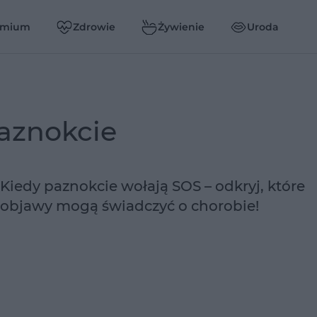
emium
Zdrowie
Żywienie
Uroda
paznokcie
Kiedy paznokcie wołają SOS – odkryj, które
objawy mogą świadczyć o chorobie!