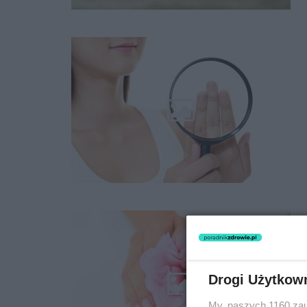
Drogi Użytkow
My, naszych 1160 zau