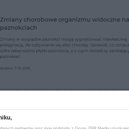
Zmiany chorobowe organizmu widoczne n
paznokciach
Zmiany w wyglądzie paznokci mogą sygnalizować niewłaściwą
pielęgnację, złe odżywianie się albo choroby. Sprawdź, co oznac
żółte zabarwienie płytki paznokcia, a o czym świadczy zanikając
paznokieć.
dodano 7-10-2016
SOS dla DŁONI, czyli pielęgnacja skóry i
paznokci u rąk
Codzienna pielęgnacja dłoni i paznokci to niezłe wyzwanie.
niku,
Chlorowana woda, detergenty i słońce są bezlitosne dla skóry i
paznokci u rąk – jednak trudno uniknąć z nimi kontaktu. Jeśli
fanych partnerów oraz inne podmioty z Grupy ZPR Media uzyskujem