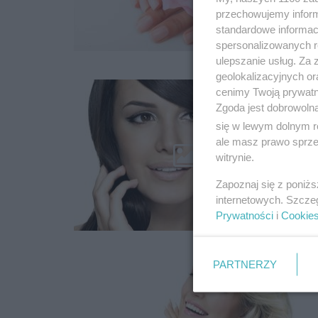
przechowujemy informa
standardowe informac
spersonalizowanych re
ulepszanie usług. Za
geolokalizacyjnych or
cenimy Twoją prywatno
Zgoda jest dobrowoln
się w lewym dolnym r
ale masz prawo sprzec
witrynie.
Zapoznaj się z poniż
internetowych. Szcze
Prywatności
i
Cookie
PARTNERZY