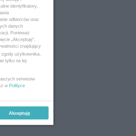
lne identyfikatory,
iania
anie odbiorców oraz
nych danych
kacji. Ponieważ
ięcie „Akceptuję”.
ywatności znajdujący
ą zgody użytkownika,
k,
 tylko na tej
 naszych serwisów
esz w
Polityce
Akceptuję
j