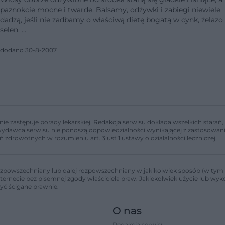
paznokcie mocne i twarde. Balsamy, odżywki i zabiegi niewiele
dadzą, jeśli nie zadbamy o właściwą dietę bogatą w cynk, żelazo 
selen. …
dodano 30-8-2007
nie zastępuje porady lekarskiej. Redakcja serwisu dokłada wszelkich stara
i wydawca serwisu nie ponoszą odpowiedzialności wynikającej z zastosowani
ń zdrowotnych w rozumieniu art. 3 ust 1 ustawy o działalności leczniczej.
zpowszechniany lub dalej rozpowszechniany w jakikolwiek sposób (w tym 
nternecie bez pisemnej zgody właściciela praw. Jakiekolwiek użycie lub wy
być ścigane prawnie.
O nas
Redakcja serwisu