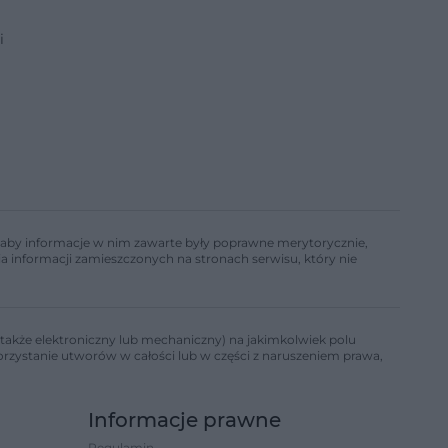
i
ń, aby informacje w nim zawarte były poprawne merytorycznie,
a informacji zamieszczonych na stronach serwisu, który nie
także elektroniczny lub mechaniczny) na jakimkolwiek polu
korzystanie utworów w całości lub w części z naruszeniem prawa,
Informacje prawne
Regulamin