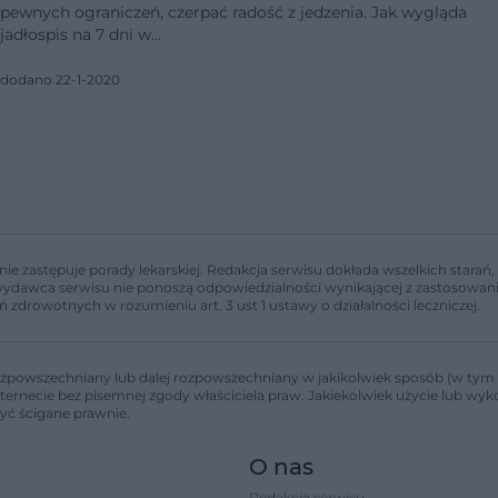
pewnych ograniczeń, czerpać radość z jedzenia. Jak wygląda
jadłospis na 7 dni w…
dodano 22-1-2020
nie zastępuje porady lekarskiej. Redakcja serwisu dokłada wszelkich stara
i wydawca serwisu nie ponoszą odpowiedzialności wynikającej z zastosowani
ń zdrowotnych w rozumieniu art. 3 ust 1 ustawy o działalności leczniczej.
zpowszechniany lub dalej rozpowszechniany w jakikolwiek sposób (w tym 
nternecie bez pisemnej zgody właściciela praw. Jakiekolwiek użycie lub wy
być ścigane prawnie.
O nas
Redakcja serwisu