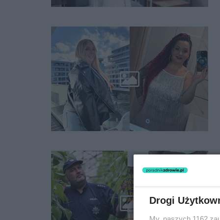
Drogi Użytkow
My, naszych 1162 zau