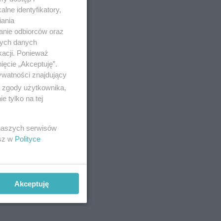
lne identyfikatory,
iania
anie odbiorców oraz
nych danych
kacji. Ponieważ
ięcie „Akceptuję”.
ywatności znajdujący
ą zgody użytkownika,
 tylko na tej
ło
 naszych serwisów
esz w
Polityce
Akceptuję