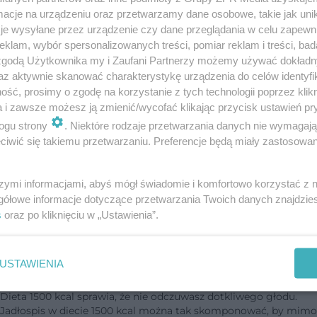
metamorfozę. Zmagając się z cukrzycą typu 2, schudł aż 30 kg,
cje na urządzeniu oraz przetwarzamy dane osobowe, takie jak unika
zmieniając s…
je wysyłane przez urządzenie czy dane przeglądania w celu zapewn
klam, wybór spersonalizowanych treści, pomiar reklam i treści, bad
dodano 1-11-2024
 zgodą Użytkownika my i Zaufani Partnerzy możemy używać dokład
az aktywnie skanować charakterystykę urządzenia do celów identyfi
Agata Rubik zrzuciła wagę w rekordowym
ść, prosimy o zgodę na korzystanie z tych technologii poprzez klikn
tempie. Nie uwierzycie, jakie to było proste
a i zawsze możesz ją zmienić/wycofać klikając przycisk ustawień pr
ogu strony
. Niektóre rodzaje przetwarzania danych nie wymagaj
Agata Rubik zadziwiła swoich fanów niezwykłą metamorfozą!
iwić się takiemu przetwarzaniu. Preferencje będą miały zastosowanie
Znana influencerka postanowiła zrzucić kilka kilogramów i
osiągnęła niesamowite efekty już po zaledwie miesiącu. Jak uda
jej się to zrobić?…
szymi informacjami, abyś mógł świadomie i komfortowo korzystać z
gółowe informacje dotyczące przetwarzania Twoich danych znajdzi
dodano 17-6-2024
s
oraz po kliknięciu w „Ustawienia”.
USTAWIENIA
Dieta 1500 kcal - jadłospis
Dieta 1500 kcal sprawia, że nie odczuwasz dotkliwego głodu.
Jadłospis w diecie 1500 kcal można tak skomponować, by mimo