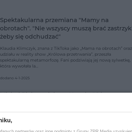
Spektakularna przemiana "Mamy na
obrotach". "Nie wszyscy muszą brać zastrzyki
żeby się odchudzać"
Klaudia Klimczyk, znana z TikToka jako „Mama na obrotach” oraz
udziału w reality show „Królowa przetrwania”, przeszła
spektakularną metamorfozę. Fani podziwiają jej nową sylwetkę,
która wywołała la…
dodano 4-1-2025
Michał Piela, serialowy Nocul z "Ojca
Mateusza", zrzucił 30 kg. W tle ciężka
choroba
niku,
Michał Piela, aktor znany z roli aspiranta Nocula w popularnym
serialu „Ojciec Mateusz”, jakiś czas temu przeszedł niezwykłą
fanych partnerów oraz inne podmioty z Grupy ZPR Media uzyskujem