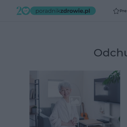
Pr
odch