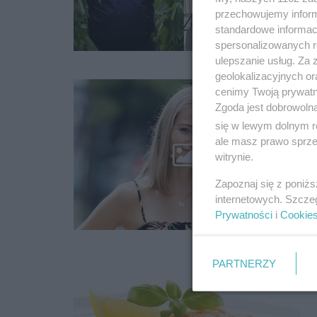
przechowujemy informa
standardowe informac
spersonalizowanych re
ulepszanie usług. Za
geolokalizacyjnych or
cenimy Twoją prywatno
Zgoda jest dobrowoln
się w lewym dolnym r
ale masz prawo sprzec
witrynie.
Zapoznaj się z poniż
internetowych. Szcze
Prywatności
i
Cookie
PARTNERZY