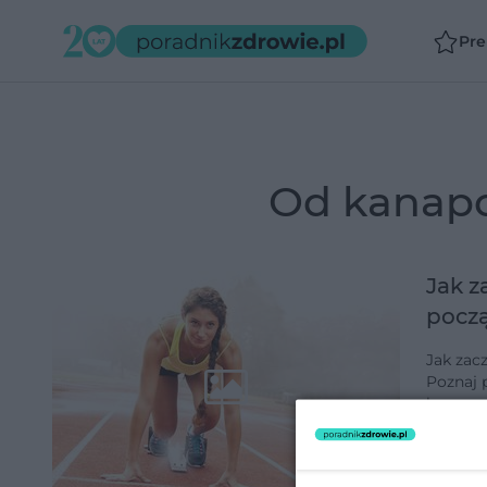
Pr
od kanap
Jak z
począ
Jak zac
Poznaj 
kanapow
cię zale
dodano 3