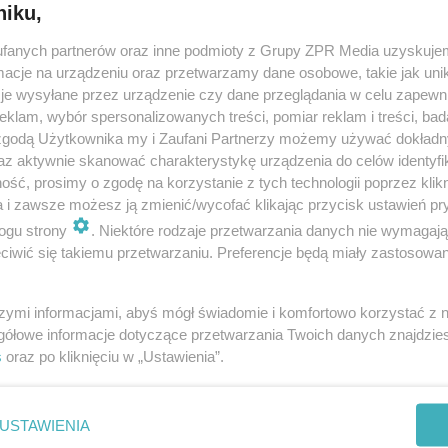
niku,
fanych partnerów oraz inne podmioty z Grupy ZPR Media uzyskujem
cje na urządzeniu oraz przetwarzamy dane osobowe, takie jak unika
je wysyłane przez urządzenie czy dane przeglądania w celu zapewn
klam, wybór spersonalizowanych treści, pomiar reklam i treści, bad
 zgodą Użytkownika my i Zaufani Partnerzy możemy używać dokład
az aktywnie skanować charakterystykę urządzenia do celów identyfi
ść, prosimy o zgodę na korzystanie z tych technologii poprzez klikn
a i zawsze możesz ją zmienić/wycofać klikając przycisk ustawień pr
ogu strony
. Niektóre rodzaje przetwarzania danych nie wymagaj
iwić się takiemu przetwarzaniu. Preferencje będą miały zastosowanie
szymi informacjami, abyś mógł świadomie i komfortowo korzystać z
gółowe informacje dotyczące przetwarzania Twoich danych znajdzi
s
oraz po kliknięciu w „Ustawienia”.
nie zastępuje porady lekarskiej. Redakcja serwisu dokłada wszelkich stara
i wydawca serwisu nie ponoszą odpowiedzialności wynikającej z zastosowani
ń zdrowotnych w rozumieniu art. 3 ust 1 ustawy o działalności leczniczej.
USTAWIENIA