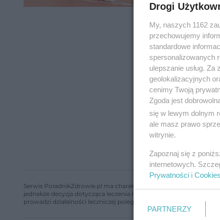
Drogi Użytkow
My, naszych 1162 zau
przechowujemy informa
standardowe informac
spersonalizowanych re
ulepszanie usług. Za
geolokalizacyjnych or
cenimy Twoją prywatno
Zgoda jest dobrowoln
się w lewym dolnym r
ale masz prawo sprzec
witrynie.
Zapoznaj się z poniż
internetowych. Szcze
Prywatności
i
Cookie
Serwis PoradnikZdrowie.pl ma charakter edukacyjny, nie stanowi i 
jednakże decyzja dotycząca leczenia należy do lekarza. Redakcja 
prowadzi działalności leczniczej polegającej na udzielaniu świadcze
PARTNERZY