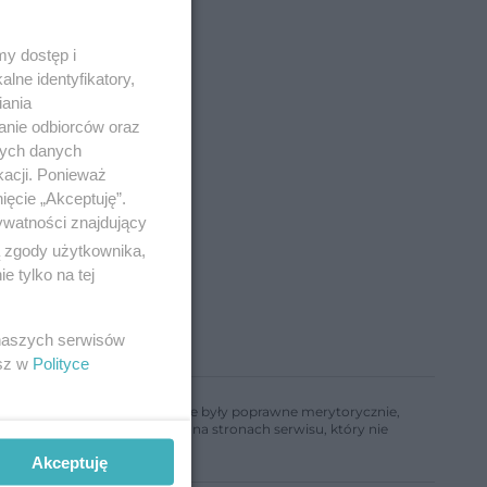
y dostęp i
lne identyfikatory,
iania
anie odbiorców oraz
nych danych
kacji. Ponieważ
ięcie „Akceptuję”.
ywatności znajdujący
ą zgody użytkownika,
 tylko na tej
 naszych serwisów
esz w
Polityce
ń, aby informacje w nim zawarte były poprawne merytorycznie,
a informacji zamieszczonych na stronach serwisu, który nie
Akceptuję