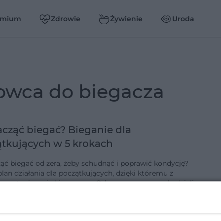
emium
Zdrowie
Żywienie
Uroda
owca do biegacza
acząć biegać? Bieganie dla
tkujących w 5 krokach
ząć biegać od zera, żeby schudnąć i poprawić kondycję?
plan działania dla początkujących, dzięki któremu z
ca staniesz się biegaczem. Od wymarzonego celu dzieli
dwie 5 kr…
-1-2018