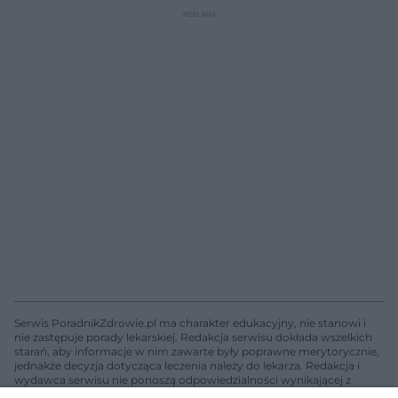
Serwis PoradnikZdrowie.pl ma charakter edukacyjny, nie stanowi i
nie zastępuje porady lekarskiej. Redakcja serwisu dokłada wszelkich
starań, aby informacje w nim zawarte były poprawne merytorycznie,
jednakże decyzja dotycząca leczenia należy do lekarza. Redakcja i
wydawca serwisu nie ponoszą odpowiedzialności wynikającej z
zastosowania informacji zamieszczonych na stronach serwisu, który