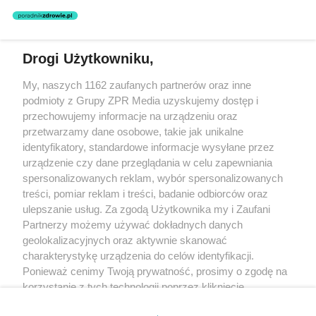
nie prowadzi działalności leczniczej polegającej na udzielaniu
świadczeń zdrowotnych w rozumieniu art. 3 ust 1 ustawy o
działalności leczniczej.
Drogi Użytkowniku,
Żaden utwór zamieszczony w serwisie nie może być powielany i
My, naszych 1162 zaufanych partnerów oraz inne
rozpowszechniany lub dalej rozpowszechniany w jakikolwiek sposób
(w tym także elektroniczny lub mechaniczny) na jakimkolwiek polu
podmioty z Grupy ZPR Media uzyskujemy dostęp i
eksploatacji w jakiejkolwiek formie, włącznie z umieszczaniem w
przechowujemy informacje na urządzeniu oraz
Internecie bez pisemnej zgody właściciela praw. Jakiekolwiek użycie
przetwarzamy dane osobowe, takie jak unikalne
lub wykorzystanie utworów w całości lub w części z naruszeniem
prawa, tzn. bez właściwej zgody, jest zabronione pod groźbą kary i
identyfikatory, standardowe informacje wysyłane przez
może być ścigane prawnie.
urządzenie czy dane przeglądania w celu zapewniania
spersonalizowanych reklam, wybór spersonalizowanych
treści, pomiar reklam i treści, badanie odbiorców oraz
ulepszanie usług. Za zgodą Użytkownika my i Zaufani
Partnerzy możemy używać dokładnych danych
geolokalizacyjnych oraz aktywnie skanować
charakterystykę urządzenia do celów identyfikacji.
O nas
Ponieważ cenimy Twoją prywatność, prosimy o zgodę na
korzystanie z tych technologii poprzez kliknięcie
Informacje prawne
„Akceptuję”. Zgoda jest dobrowolna i zawsze możesz ją