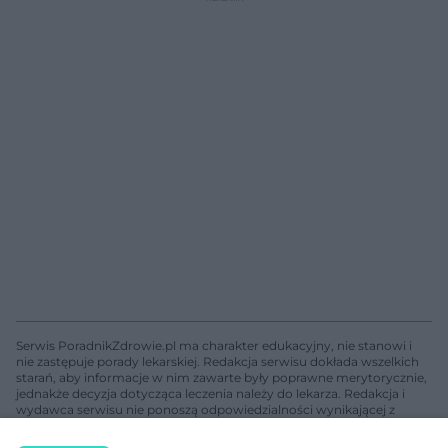
Serwis PoradnikZdrowie.pl ma charakter edukacyjny, nie stanowi i
nie zastępuje porady lekarskiej. Redakcja serwisu dokłada wszelkich
starań, aby informacje w nim zawarte były poprawne merytorycznie,
jednakże decyzja dotycząca leczenia należy do lekarza. Redakcja i
wydawca serwisu nie ponoszą odpowiedzialności wynikającej z
zastosowania informacji zamieszczonych na stronach serwisu, który
nie prowadzi działalności leczniczej polegającej na udzielaniu