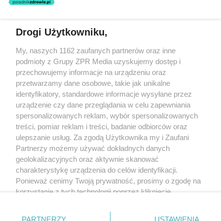
świadczeń zdrowotnych w rozumieniu art. 3 ust 1 ustawy o
działalności leczniczej.
Drogi Użytkowniku,
Żaden utwór zamieszczony w serwisie nie może być powielany i
My, naszych 1162 zaufanych partnerów oraz inne
rozpowszechniany lub dalej rozpowszechniany w jakikolwiek sposób
(w tym także elektroniczny lub mechaniczny) na jakimkolwiek polu
podmioty z Grupy ZPR Media uzyskujemy dostęp i
eksploatacji w jakiejkolwiek formie, włącznie z umieszczaniem w
przechowujemy informacje na urządzeniu oraz
Internecie bez pisemnej zgody właściciela praw. Jakiekolwiek użycie
przetwarzamy dane osobowe, takie jak unikalne
lub wykorzystanie utworów w całości lub w części z naruszeniem
prawa, tzn. bez właściwej zgody, jest zabronione pod groźbą kary i
identyfikatory, standardowe informacje wysyłane przez
może być ścigane prawnie.
urządzenie czy dane przeglądania w celu zapewniania
spersonalizowanych reklam, wybór spersonalizowanych
treści, pomiar reklam i treści, badanie odbiorców oraz
ulepszanie usług. Za zgodą Użytkownika my i Zaufani
Partnerzy możemy używać dokładnych danych
geolokalizacyjnych oraz aktywnie skanować
charakterystykę urządzenia do celów identyfikacji.
O nas
Ponieważ cenimy Twoją prywatność, prosimy o zgodę na
korzystanie z tych technologii poprzez kliknięcie
Informacje prawne
„Akceptuję”. Zgoda jest dobrowolna i zawsze możesz ją
Nasze serwisy
zmienić/wycofać klikając przycisk ustawień prywatności
PARTNERZY
USTAWIENIA