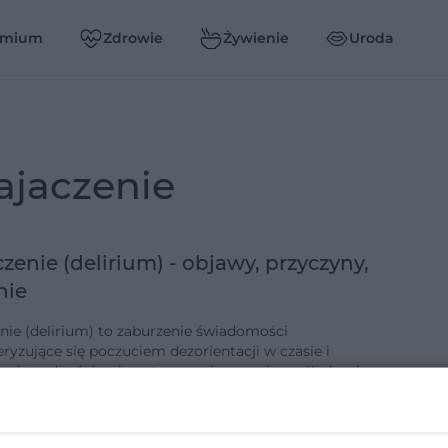
emium
Zdrowie
Żywienie
Uroda
majaczenie
zenie (delirium) - objawy, przyczyny,
nie
nie (delirium) to zaburzenie świadomości
eryzujące się poczuciem dezorientacji w czasie i
zeni, trudnościami w utrzymaniu uwagi, upośledzeniem
 intelektualnych, występowan…
-11-2016