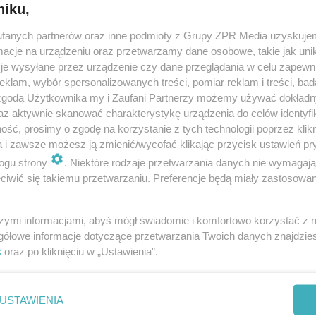
niku,
fanych partnerów oraz inne podmioty z Grupy ZPR Media uzyskujem
cje na urządzeniu oraz przetwarzamy dane osobowe, takie jak unika
je wysyłane przez urządzenie czy dane przeglądania w celu zapewn
klam, wybór spersonalizowanych treści, pomiar reklam i treści, bad
 zgodą Użytkownika my i Zaufani Partnerzy możemy używać dokład
az aktywnie skanować charakterystykę urządzenia do celów identyfi
ść, prosimy o zgodę na korzystanie z tych technologii poprzez klikn
a i zawsze możesz ją zmienić/wycofać klikając przycisk ustawień pr
ogu strony
. Niektóre rodzaje przetwarzania danych nie wymagaj
iwić się takiemu przetwarzaniu. Preferencje będą miały zastosowanie
szymi informacjami, abyś mógł świadomie i komfortowo korzystać z
gółowe informacje dotyczące przetwarzania Twoich danych znajdzi
s
oraz po kliknięciu w „Ustawienia”.
nie zastępuje porady lekarskiej. Redakcja serwisu dokłada wszelkich stara
i wydawca serwisu nie ponoszą odpowiedzialności wynikającej z zastosowani
ń zdrowotnych w rozumieniu art. 3 ust 1 ustawy o działalności leczniczej.
USTAWIENIA