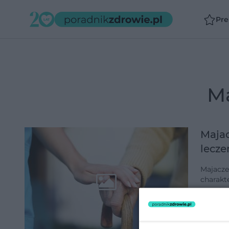
Pr
Majac
lecze
Majacze
charakt
przestr
funkcji
dodano 7