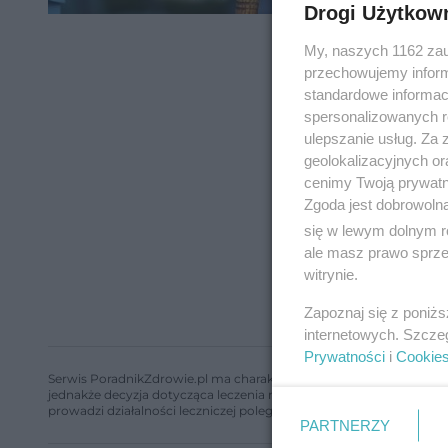
Drogi Użytkow
My, naszych 1162 zau
przechowujemy informa
standardowe informac
spersonalizowanych re
ulepszanie usług. Za
geolokalizacyjnych or
cenimy Twoją prywatno
Zgoda jest dobrowoln
się w lewym dolnym r
ale masz prawo sprzec
witrynie.
Zapoznaj się z poniż
internetowych. Szcze
Prywatności
i
Cookie
Serwis PoradnikZdrowie.pl ma charakter edukacyjny, nie stanowi i 
jednakże decyzja dotycząca leczenia należy do lekarza. Redakcja 
prowadzi działalności leczniczej polegającej na udzielaniu świadcze
PARTNERZY