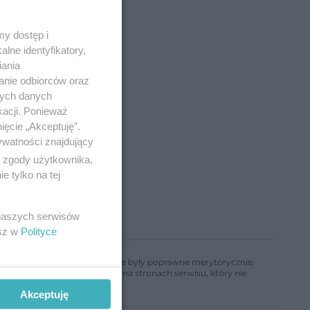
y dostęp i
lne identyfikatory,
iania
anie odbiorców oraz
nych danych
kacji. Ponieważ
ięcie „Akceptuję”.
ywatności znajdujący
ą zgody użytkownika,
 tylko na tej
 naszych serwisów
esz w
Polityce
ń, aby informacje w nim zawarte były poprawne merytorycznie,
a informacji zamieszczonych na stronach serwisu, który nie
Akceptuję