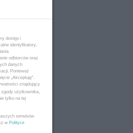
y dostęp i
lne identyfikatory,
iania
e
anie odbiorców oraz
nych danych
kacji. Ponieważ
ięcie „Akceptuję”.
ywatności znajdujący
ą zgody użytkownika,
 tylko na tej
 naszych serwisów
esz w
Polityce
ji