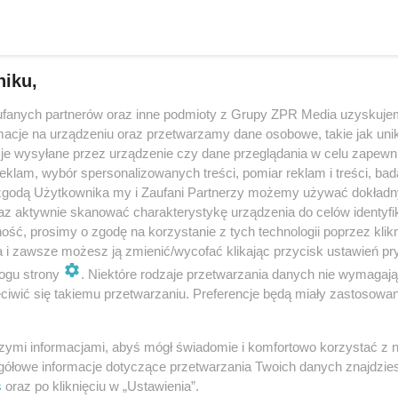
mogą być przyczyny n…
dodano 5-2-2019
niku,
ŁYSIENIE. Wszystko, co należy wiedzieć o
fanych partnerów oraz inne podmioty z Grupy ZPR Media uzyskujem
rodzajach i leczeniu łysienia
cje na urządzeniu oraz przetwarzamy dane osobowe, takie jak unika
je wysyłane przez urządzenie czy dane przeglądania w celu zapewn
Włosy są niczym czuły barometr, reagujący na każde zachwiani
klam, wybór spersonalizowanych treści, pomiar reklam i treści, bad
równowagi w organizmie. Dlatego gdy wypadają, trzeba
 zgodą Użytkownika my i Zaufani Partnerzy możemy używać dokład
potraktować to poważnie - to sygnał ostrzegawczy, który
az aktywnie skanować charakterystykę urządzenia do celów identyfi
świadczy o tym, że w naszym …
ść, prosimy o zgodę na korzystanie z tych technologii poprzez klikn
a i zawsze możesz ją zmienić/wycofać klikając przycisk ustawień pr
dodano 27-3-2017
ogu strony
. Niektóre rodzaje przetwarzania danych nie wymagaj
iwić się takiemu przetwarzaniu. Preferencje będą miały zastosowanie
MEZOTERAPIA skóry głowy przeciwdziała
szymi informacjami, abyś mógł świadomie i komfortowo korzystać z
WYPADANIU WŁOSÓW
gółowe informacje dotyczące przetwarzania Twoich danych znajdzi
s
oraz po kliknięciu w „Ustawienia”.
Mezoterapia to zabieg leczniczy mający na celu poprawę kondyc