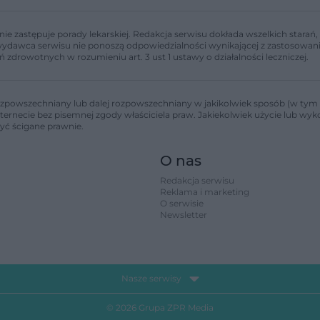
nie zastępuje porady lekarskiej. Redakcja serwisu dokłada wszelkich stara
i wydawca serwisu nie ponoszą odpowiedzialności wynikającej z zastosowani
ń zdrowotnych w rozumieniu art. 3 ust 1 ustawy o działalności leczniczej.
zpowszechniany lub dalej rozpowszechniany w jakikolwiek sposób (w tym 
nternecie bez pisemnej zgody właściciela praw. Jakiekolwiek użycie lub wy
być ścigane prawnie.
O nas
Redakcja serwisu
Reklama i marketing
O serwisie
Newsletter
Nasze serwisy
© 2026 Grupa ZPR Media