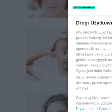
Drogi Użytkow
My, naszych 1162 zau
przechowujemy informa
standardowe informac
spersonalizowanych re
ulepszanie usług. Za
geolokalizacyjnych or
cenimy Twoją prywatno
Zgoda jest dobrowoln
się w lewym dolnym r
ale masz prawo sprzec
witrynie.
Zapoznaj się z poniż
internetowych. Szcze
Prywatności
i
Cookie