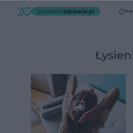
Pr
łysie