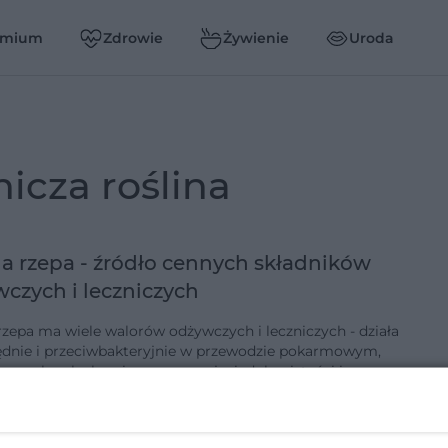
emium
Zdrowie
Żywienie
Uroda
nicza roślina
a rzepa - źródło cennych składników
czych i leczniczych
rzepa ma wiele walorów odżywczych i leczniczych - działa
ędnie i przeciwbakteryjnie w przewodzie pokarmowym,
przy kaszlu, kamicy moczowej, niedokrwistości i
lach. Z wygląd…
8-4-2011