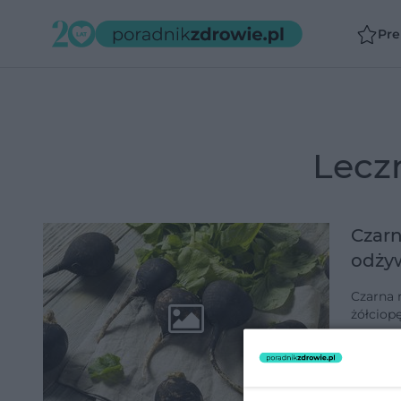
Pr
lecz
Czarn
odżyw
Czarna 
żółciop
pomaga 
nerwobó
dodano 1