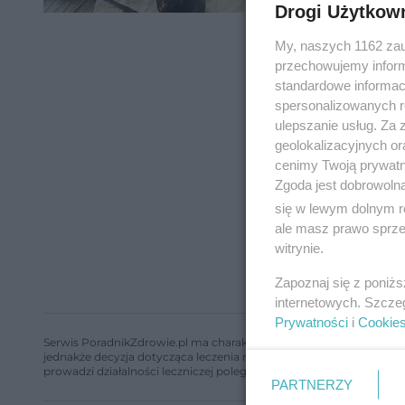
Drogi Użytkow
My, naszych 1162 zau
przechowujemy informa
standardowe informac
spersonalizowanych re
ulepszanie usług. Za
geolokalizacyjnych or
cenimy Twoją prywatno
Zgoda jest dobrowoln
się w lewym dolnym r
ale masz prawo sprzec
witrynie.
Zapoznaj się z poniż
internetowych. Szcze
Prywatności
i
Cookie
Serwis PoradnikZdrowie.pl ma charakter edukacyjny, nie stanowi i 
jednakże decyzja dotycząca leczenia należy do lekarza. Redakcja 
prowadzi działalności leczniczej polegającej na udzielaniu świadcze
PARTNERZY