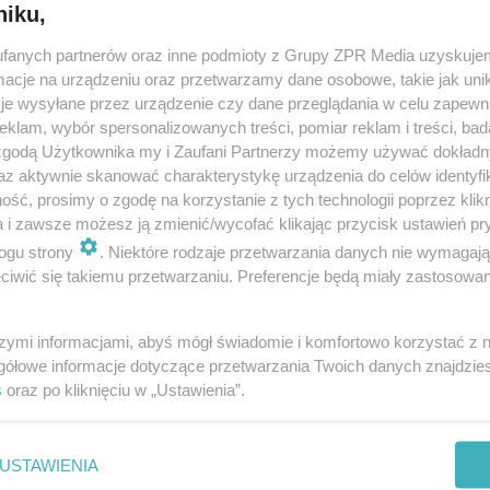
niku,
fanych partnerów oraz inne podmioty z Grupy ZPR Media uzyskujem
cje na urządzeniu oraz przetwarzamy dane osobowe, takie jak unika
je wysyłane przez urządzenie czy dane przeglądania w celu zapewn
klam, wybór spersonalizowanych treści, pomiar reklam i treści, bad
 zgodą Użytkownika my i Zaufani Partnerzy możemy używać dokład
az aktywnie skanować charakterystykę urządzenia do celów identyfi
ść, prosimy o zgodę na korzystanie z tych technologii poprzez klikn
a i zawsze możesz ją zmienić/wycofać klikając przycisk ustawień pr
ogu strony
. Niektóre rodzaje przetwarzania danych nie wymagaj
iwić się takiemu przetwarzaniu. Preferencje będą miały zastosowanie
szymi informacjami, abyś mógł świadomie i komfortowo korzystać z
gółowe informacje dotyczące przetwarzania Twoich danych znajdzi
s
oraz po kliknięciu w „Ustawienia”.
nie zastępuje porady lekarskiej. Redakcja serwisu dokłada wszelkich stara
i wydawca serwisu nie ponoszą odpowiedzialności wynikającej z zastosowani
ń zdrowotnych w rozumieniu art. 3 ust 1 ustawy o działalności leczniczej.
USTAWIENIA