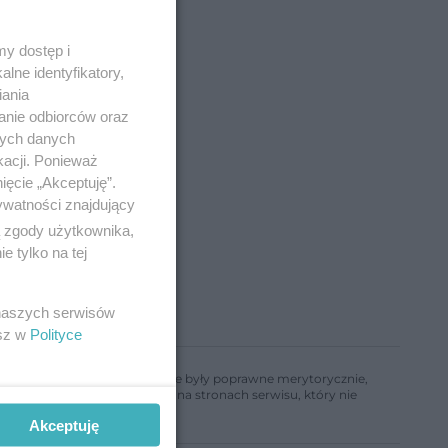
y dostęp i
lne identyfikatory,
iania
anie odbiorców oraz
nych danych
kacji. Ponieważ
ięcie „Akceptuję”.
ywatności znajdujący
ą zgody użytkownika,
 tylko na tej
 naszych serwisów
esz w
Polityce
ń, aby informacje w nim zawarte były poprawne merytorycznie,
a informacji zamieszczonych na stronach serwisu, który nie
Akceptuję