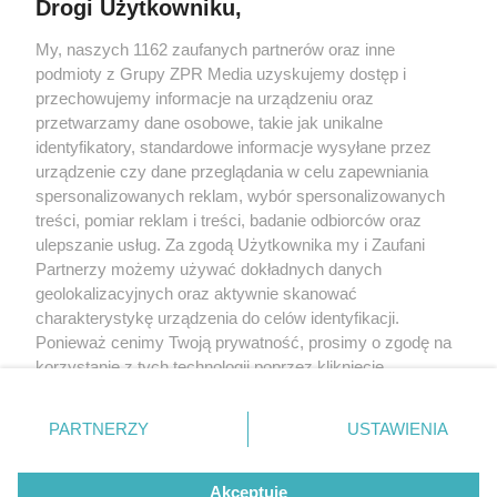
Drogi Użytkowniku,
Żaden utwór zamieszczony w serwisie nie może być powielany i
My, naszych 1162 zaufanych partnerów oraz inne
rozpowszechniany lub dalej rozpowszechniany w jakikolwiek sposób
(w tym także elektroniczny lub mechaniczny) na jakimkolwiek polu
podmioty z Grupy ZPR Media uzyskujemy dostęp i
eksploatacji w jakiejkolwiek formie, włącznie z umieszczaniem w
przechowujemy informacje na urządzeniu oraz
Internecie bez pisemnej zgody właściciela praw. Jakiekolwiek użycie
przetwarzamy dane osobowe, takie jak unikalne
lub wykorzystanie utworów w całości lub w części z naruszeniem
prawa, tzn. bez właściwej zgody, jest zabronione pod groźbą kary i
identyfikatory, standardowe informacje wysyłane przez
może być ścigane prawnie.
urządzenie czy dane przeglądania w celu zapewniania
spersonalizowanych reklam, wybór spersonalizowanych
treści, pomiar reklam i treści, badanie odbiorców oraz
ulepszanie usług. Za zgodą Użytkownika my i Zaufani
Partnerzy możemy używać dokładnych danych
geolokalizacyjnych oraz aktywnie skanować
charakterystykę urządzenia do celów identyfikacji.
O nas
Ponieważ cenimy Twoją prywatność, prosimy o zgodę na
korzystanie z tych technologii poprzez kliknięcie
Informacje prawne
„Akceptuję”. Zgoda jest dobrowolna i zawsze możesz ją
Nasze serwisy
zmienić/wycofać klikając przycisk ustawień prywatności
PARTNERZY
USTAWIENIA
znajdujący się w lewym dolnym rogu strony
. Niektóre
© 2026 Grupa ZPR Media
rodzaje przetwarzania danych nie wymagają zgody
Akceptuję
użytkownika, ale masz prawo sprzeciwić się takiemu