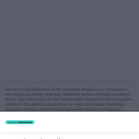
Serwis PoradnikZdrowie.pl ma charakter edukacyjny, nie stanowi i
nie zastępuje porady lekarskiej. Redakcja serwisu dokłada wszelkich
starań, aby informacje w nim zawarte były poprawne merytorycznie,
jednakże decyzja dotycząca leczenia należy do lekarza. Redakcja i
wydawca serwisu nie ponoszą odpowiedzialności wynikającej z
zastosowania informacji zamieszczonych na stronach serwisu, który
nie prowadzi działalności leczniczej polegającej na udzielaniu
świadczeń zdrowotnych w rozumieniu art. 3 ust 1 ustawy o
działalności leczniczej.