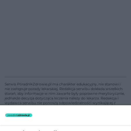
Serwis PoradnikZdrowie.pl ma charakter edukacyjny, nie stanowi i
nie zastępuje porady lekarskiej. Redakcja serwisu dokłada wszelkich
starań, aby informacje w nim zawarte były poprawne merytorycznie,
jednakże decyzja dotycząca leczenia należy do lekarza. Redakcja i
wydawca serwisu nie ponoszą odpowiedzialności wynikającej z
zastosowania informacji zamieszczonych na stronach serwisu, który
nie prowadzi działalności leczniczej polegającej na udzielaniu
świadczeń zdrowotnych w rozumieniu art. 3 ust 1 ustawy o
działalności leczniczej.