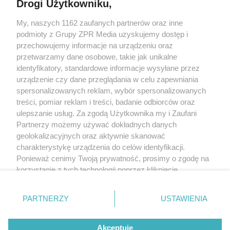
Drogi Użytkowniku,
Żaden utwór zamieszczony w serwisie nie może być powielany i
My, naszych 1162 zaufanych partnerów oraz inne
rozpowszechniany lub dalej rozpowszechniany w jakikolwiek sposób
(w tym także elektroniczny lub mechaniczny) na jakimkolwiek polu
podmioty z Grupy ZPR Media uzyskujemy dostęp i
eksploatacji w jakiejkolwiek formie, włącznie z umieszczaniem w
przechowujemy informacje na urządzeniu oraz
Internecie bez pisemnej zgody właściciela praw. Jakiekolwiek użycie
przetwarzamy dane osobowe, takie jak unikalne
lub wykorzystanie utworów w całości lub w części z naruszeniem
prawa, tzn. bez właściwej zgody, jest zabronione pod groźbą kary i
identyfikatory, standardowe informacje wysyłane przez
może być ścigane prawnie.
urządzenie czy dane przeglądania w celu zapewniania
spersonalizowanych reklam, wybór spersonalizowanych
treści, pomiar reklam i treści, badanie odbiorców oraz
ulepszanie usług. Za zgodą Użytkownika my i Zaufani
Partnerzy możemy używać dokładnych danych
geolokalizacyjnych oraz aktywnie skanować
charakterystykę urządzenia do celów identyfikacji.
O nas
Ponieważ cenimy Twoją prywatność, prosimy o zgodę na
korzystanie z tych technologii poprzez kliknięcie
Informacje prawne
„Akceptuję”. Zgoda jest dobrowolna i zawsze możesz ją
Nasze serwisy
zmienić/wycofać klikając przycisk ustawień prywatności
PARTNERZY
USTAWIENIA
znajdujący się w lewym dolnym rogu strony
. Niektóre
© 2026 Grupa ZPR Media
rodzaje przetwarzania danych nie wymagają zgody
Akceptuję
użytkownika, ale masz prawo sprzeciwić się takiemu