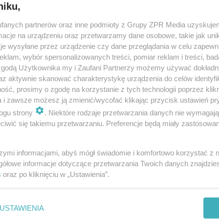
niku,
fanych partnerów oraz inne podmioty z Grupy ZPR Media uzyskujem
Nie ma rzeczy niemożliwych - wywiad z
cje na urządzeniu oraz przetwarzamy dane osobowe, takie jak unika
Martyną Wojciechowską
je wysyłane przez urządzenie czy dane przeglądania w celu zapewn
klam, wybór spersonalizowanych treści, pomiar reklam i treści, bad
Mówią o niej, że jest niesamowita, że takie kobiety po prostu się
 zgodą Użytkownika my i Zaufani Partnerzy możemy używać dokład
„nie zdarzają”. I to prawda. Martyna Wojciechowska to kobieta ni
az aktywnie skanować charakterystykę urządzenia do celów identyfi
z tego świata.
ść, prosimy o zgodę na korzystanie z tych technologii poprzez klikn
a i zawsze możesz ją zmienić/wycofać klikając przycisk ustawień pr
ogu strony
. Niektóre rodzaje przetwarzania danych nie wymagaj
dodano 7-5-2010
iwić się takiemu przetwarzaniu. Preferencje będą miały zastosowanie
szymi informacjami, abyś mógł świadomie i komfortowo korzystać z
gółowe informacje dotyczące przetwarzania Twoich danych znajdzi
s
oraz po kliknięciu w „Ustawienia”.
nie zastępuje porady lekarskiej. Redakcja serwisu dokłada wszelkich stara
i wydawca serwisu nie ponoszą odpowiedzialności wynikającej z zastosowani
ń zdrowotnych w rozumieniu art. 3 ust 1 ustawy o działalności leczniczej.
USTAWIENIA