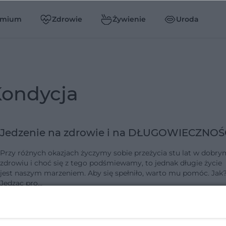
emium
Zdrowie
Żywienie
Uroda
kondycja
Jedzenie na zdrowie i na DŁUGOWIECZNOŚ
Przy różnych okazjach życzymy sobie przeżycia stu lat w dobry
zdrowiu i choć się z tego podśmiewamy, to jednak długie życie
jest naszym marzeniem. Aby się spełniło, warto mu pomóc. Jak?
Jedząc pro…
dodano 6-2-2012