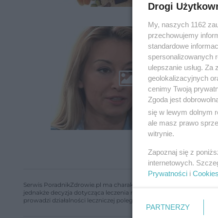
Drogi Użytkow
My, naszych 1162 zau
przechowujemy informa
standardowe informac
spersonalizowanych re
ulepszanie usług. Za
geolokalizacyjnych or
cenimy Twoją prywatno
Zgoda jest dobrowoln
się w lewym dolnym r
ale masz prawo sprzec
witrynie.
Zapoznaj się z poniż
internetowych. Szcze
Prywatności
i
Cookie
Serwis PoradnikZdrowie.pl ma charakter edukacyjny, nie stanowi i 
jednakże decyzja dotycząca leczenia należy do lekarza. Redakcja 
prowadzi działalności leczniczej polegającej na udzielaniu świadcze
PARTNERZY