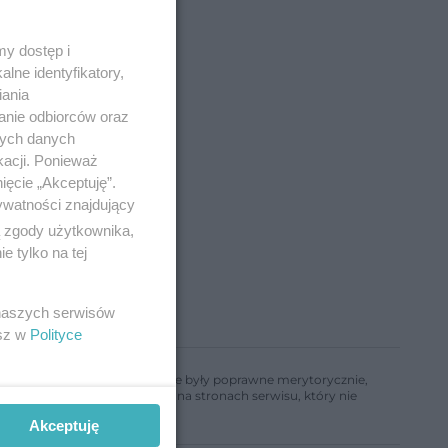
y dostęp i
lne identyfikatory,
iania
anie odbiorców oraz
nych danych
e
kacji. Ponieważ
ięcie „Akceptuję”.
ywatności znajdujący
ą zgody użytkownika,
 tylko na tej
 naszych serwisów
esz w
Polityce
ń, aby informacje w nim zawarte były poprawne merytorycznie,
a informacji zamieszczonych na stronach serwisu, który nie
Akceptuję