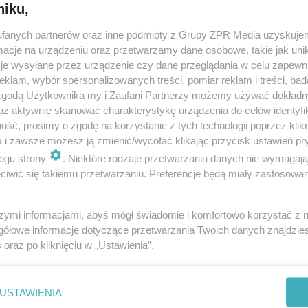
niku,
fanych partnerów oraz inne podmioty z Grupy ZPR Media uzyskujem
cje na urządzeniu oraz przetwarzamy dane osobowe, takie jak unika
je wysyłane przez urządzenie czy dane przeglądania w celu zapewn
klam, wybór spersonalizowanych treści, pomiar reklam i treści, bad
 zgodą Użytkownika my i Zaufani Partnerzy możemy używać dokład
az aktywnie skanować charakterystykę urządzenia do celów identyfi
ść, prosimy o zgodę na korzystanie z tych technologii poprzez klikn
a i zawsze możesz ją zmienić/wycofać klikając przycisk ustawień pr
ogu strony
. Niektóre rodzaje przetwarzania danych nie wymagaj
iwić się takiemu przetwarzaniu. Preferencje będą miały zastosowanie
szymi informacjami, abyś mógł świadomie i komfortowo korzystać z
gółowe informacje dotyczące przetwarzania Twoich danych znajdzi
s
oraz po kliknięciu w „Ustawienia”.
nie zastępuje porady lekarskiej. Redakcja serwisu dokłada wszelkich stara
i wydawca serwisu nie ponoszą odpowiedzialności wynikającej z zastosowani
ń zdrowotnych w rozumieniu art. 3 ust 1 ustawy o działalności leczniczej.
USTAWIENIA