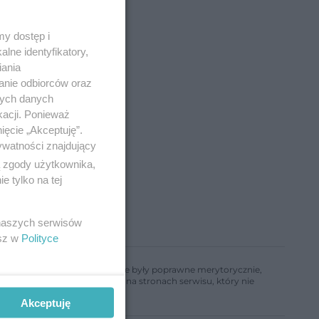
y dostęp i
lne identyfikatory,
iania
anie odbiorców oraz
nych danych
kacji. Ponieważ
ięcie „Akceptuję”.
ywatności znajdujący
ą zgody użytkownika,
 tylko na tej
 naszych serwisów
esz w
Polityce
ń, aby informacje w nim zawarte były poprawne merytorycznie,
a informacji zamieszczonych na stronach serwisu, który nie
Akceptuję