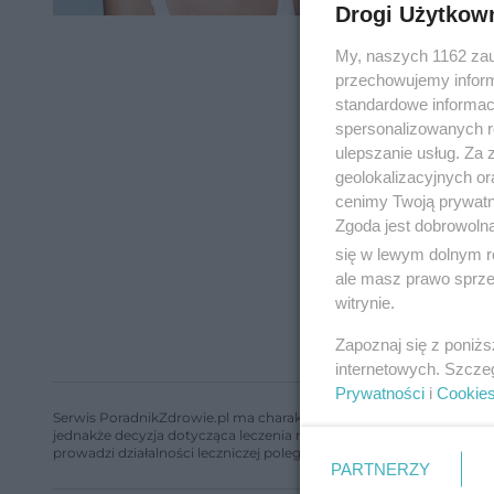
Drogi Użytkow
My, naszych 1162 zau
przechowujemy informa
standardowe informac
spersonalizowanych re
ulepszanie usług. Za
geolokalizacyjnych or
cenimy Twoją prywatno
Zgoda jest dobrowoln
się w lewym dolnym r
ale masz prawo sprzec
witrynie.
Zapoznaj się z poniż
internetowych. Szcze
Prywatności
i
Cookie
Serwis PoradnikZdrowie.pl ma charakter edukacyjny, nie stanowi i 
jednakże decyzja dotycząca leczenia należy do lekarza. Redakcja 
prowadzi działalności leczniczej polegającej na udzielaniu świadcze
PARTNERZY