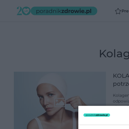
Pr
kola
KOLAG
potr
Kolagen
odpowia
niemu k
ciało tr
dodano 2