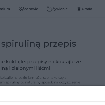
emium
Zdrowie
Żywienie
Uroda
e spiruliną przepis
ne koktajle: przepisy na koktajle ze
liną i zielonymi liśćmi
koktajle na bazie jarmużu, szpinaku czy z
em spiruliny to naturalny sposób na oczyszczenie
mu z zalegających toksyn. Regularne picie zielonych
i pomaga w odchudzaniu, uzu…
7-8-2017