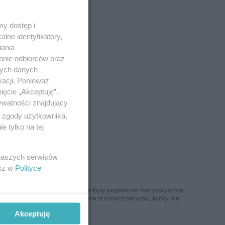
y dostęp i
lne identyfikatory,
iania
anie odbiorców oraz
nych danych
kacji. Ponieważ
ięcie „Akceptuję”.
ywatności znajdujący
ą zgody użytkownika,
 tylko na tej
 naszych serwisów
esz w
Polityce
ń, aby informacje w nim zawarte były poprawne merytorycznie,
a informacji zamieszczonych na stronach serwisu, który nie
Akceptuję