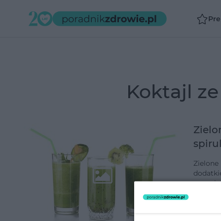
Pr
koktajl z
Zielo
spiru
Zielone 
dodatki
organiz
koktajl
dodano 1