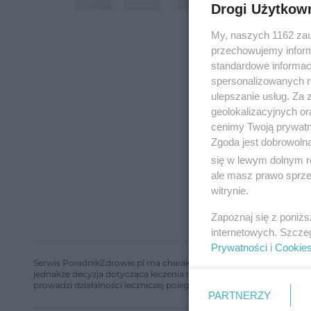
Drogi Użytkow
My, naszych 1162 zau
przechowujemy informa
standardowe informac
spersonalizowanych re
ulepszanie usług. Za
geolokalizacyjnych or
cenimy Twoją prywatno
Zgoda jest dobrowoln
się w lewym dolnym r
ale masz prawo sprzec
witrynie.
Zapoznaj się z poniż
internetowych. Szcze
Prywatności
i
Cookie
Serwis PoradnikZdrowie.pl ma charakter edukacyjny, nie stanowi i 
jednakże decyzja dotycząca leczenia należy do lekarza. Redakcja 
prowadzi działalności leczniczej polegającej na udzielaniu świadcze
PARTNERZY