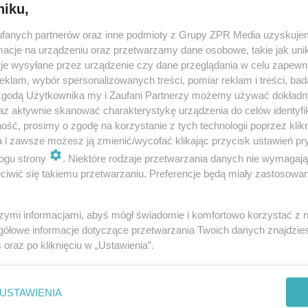
niku,
fanych partnerów oraz inne podmioty z Grupy ZPR Media uzyskujem
cje na urządzeniu oraz przetwarzamy dane osobowe, takie jak unika
je wysyłane przez urządzenie czy dane przeglądania w celu zapewn
klam, wybór spersonalizowanych treści, pomiar reklam i treści, bad
 zgodą Użytkownika my i Zaufani Partnerzy możemy używać dokład
az aktywnie skanować charakterystykę urządzenia do celów identyfi
ść, prosimy o zgodę na korzystanie z tych technologii poprzez klikn
a i zawsze możesz ją zmienić/wycofać klikając przycisk ustawień pr
ogu strony
. Niektóre rodzaje przetwarzania danych nie wymagaj
iwić się takiemu przetwarzaniu. Preferencje będą miały zastosowanie
szymi informacjami, abyś mógł świadomie i komfortowo korzystać z
gółowe informacje dotyczące przetwarzania Twoich danych znajdzi
s
oraz po kliknięciu w „Ustawienia”.
nie zastępuje porady lekarskiej. Redakcja serwisu dokłada wszelkich stara
i wydawca serwisu nie ponoszą odpowiedzialności wynikającej z zastosowani
ń zdrowotnych w rozumieniu art. 3 ust 1 ustawy o działalności leczniczej.
USTAWIENIA