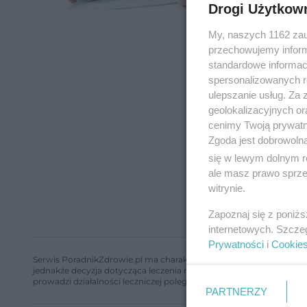
Drogi Użytkow
My, naszych 1162 zau
przechowujemy informa
standardowe informac
spersonalizowanych re
ulepszanie usług. Za
geolokalizacyjnych or
cenimy Twoją prywatno
Zgoda jest dobrowoln
się w lewym dolnym r
ale masz prawo sprzec
witrynie.
Zapoznaj się z poniż
internetowych. Szcze
Prywatności
i
Cookie
Serwis PoradnikZdrowie.pl ma charakter edukacyjny, nie stanowi i 
jednakże decyzja dotycząca leczenia należy do lekarza. Redakcja 
prowadzi działalności leczniczej polegającej na udzielaniu świadcze
PARTNERZY