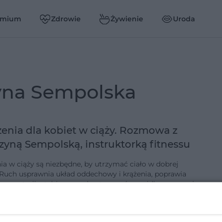
emium
Zdrowie
Żywienie
Uroda
zyna Sempolska
enia dla kobiet w ciąży. Rozmowa z
zyną Sempolską, instruktorką fitnessu
ia w ciąży są niezbędne, by utrzymać ciało w dobrej
 Ruch usprawnia układ oddechowy i krążenia, poprawia
nę materii a także pozwala utrzymać prawidłową wagę i
sylwetkę. Ko…
8-10-2015