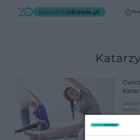
Pr
Katar
Ćwicz
Katar
Ćwiczen
formie.
przemia
piękną 
dodano 2