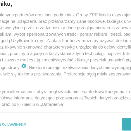
niku,
fanych partnerów oraz inne podmioty z Grupy ZPR Media uzyskujem
cje na urządzeniu oraz przetwarzamy dane osobowe, takie jak unika
je wysyłane przez urządzenie czy dane przeglądania w celu zapewn
klam, wybór spersonalizowanych treści, pomiar reklam i treści, bad
 zgodą Użytkownika my i Zaufani Partnerzy możemy używać dokład
az aktywnie skanować charakterystykę urządzenia do celów identyfi
ść, prosimy o zgodę na korzystanie z tych technologii poprzez klikn
a i zawsze możesz ją zmienić/wycofać klikając przycisk ustawień pr
ogu strony
. Niektóre rodzaje przetwarzania danych nie wymagaj
iwić się takiemu przetwarzaniu. Preferencje będą miały zastosowanie
szymi informacjami, abyś mógł świadomie i komfortowo korzystać z
gółowe informacje dotyczące przetwarzania Twoich danych znajdzi
s
oraz po kliknięciu w „Ustawienia”.
nie zastępuje porady lekarskiej. Redakcja serwisu dokłada wszelkich stara
i wydawca serwisu nie ponoszą odpowiedzialności wynikającej z zastosowani
ń zdrowotnych w rozumieniu art. 3 ust 1 ustawy o działalności leczniczej.
USTAWIENIA