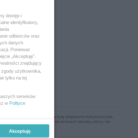
y dostęp i
lne identyfikatory,
iania
anie odbiorców oraz
nych danych
kacji. Ponieważ
ięcie „Akceptuję”.
ywatności znajdujący
ą zgody użytkownika,
 tylko na tej
 naszych serwisów
esz w
Polityce
ń, aby informacje w nim zawarte były poprawne merytorycznie,
a informacji zamieszczonych na stronach serwisu, który nie
Akceptuję