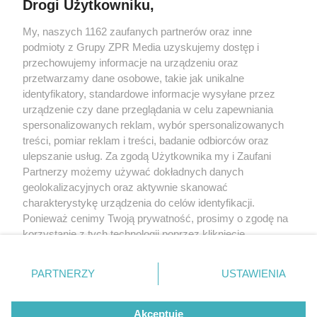
Drogi Użytkowniku,
Żaden utwór zamieszczony w serwisie nie może być powielany i
My, naszych 1162 zaufanych partnerów oraz inne
rozpowszechniany lub dalej rozpowszechniany w jakikolwiek sposób
(w tym także elektroniczny lub mechaniczny) na jakimkolwiek polu
podmioty z Grupy ZPR Media uzyskujemy dostęp i
eksploatacji w jakiejkolwiek formie, włącznie z umieszczaniem w
przechowujemy informacje na urządzeniu oraz
Internecie bez pisemnej zgody właściciela praw. Jakiekolwiek użycie
przetwarzamy dane osobowe, takie jak unikalne
lub wykorzystanie utworów w całości lub w części z naruszeniem
prawa, tzn. bez właściwej zgody, jest zabronione pod groźbą kary i
identyfikatory, standardowe informacje wysyłane przez
może być ścigane prawnie.
urządzenie czy dane przeglądania w celu zapewniania
spersonalizowanych reklam, wybór spersonalizowanych
treści, pomiar reklam i treści, badanie odbiorców oraz
ulepszanie usług. Za zgodą Użytkownika my i Zaufani
Partnerzy możemy używać dokładnych danych
geolokalizacyjnych oraz aktywnie skanować
charakterystykę urządzenia do celów identyfikacji.
O nas
Ponieważ cenimy Twoją prywatność, prosimy o zgodę na
korzystanie z tych technologii poprzez kliknięcie
Informacje prawne
„Akceptuję”. Zgoda jest dobrowolna i zawsze możesz ją
Nasze serwisy
zmienić/wycofać klikając przycisk ustawień prywatności
PARTNERZY
USTAWIENIA
znajdujący się w lewym dolnym rogu strony
. Niektóre
© 2026 Grupa ZPR Media
rodzaje przetwarzania danych nie wymagają zgody
Akceptuję
użytkownika, ale masz prawo sprzeciwić się takiemu