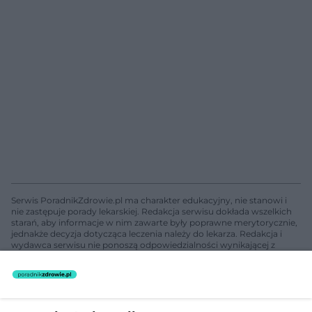
Serwis PoradnikZdrowie.pl ma charakter edukacyjny, nie stanowi i
nie zastępuje porady lekarskiej. Redakcja serwisu dokłada wszelkich
starań, aby informacje w nim zawarte były poprawne merytorycznie,
jednakże decyzja dotycząca leczenia należy do lekarza. Redakcja i
wydawca serwisu nie ponoszą odpowiedzialności wynikającej z
zastosowania informacji zamieszczonych na stronach serwisu, który
nie prowadzi działalności leczniczej polegającej na udzielaniu
świadczeń zdrowotnych w rozumieniu art. 3 ust 1 ustawy o
działalności leczniczej.