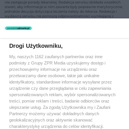
nie zastępuje porady lekarskiej. Redakcja serwisu dokłada wszelkich
starań, aby informacje w nim zawarte były poprawne merytorycznie,
jednakże decyzja dotycząca leczenia należy do lekarza. Redakcja i
wydawca serwisu nie ponoszą odpowiedzialności wynikającej z
zastosowania informacji zamieszczonych na stronach serwisu, który
nie prowadzi działalności leczniczej polegającej na udzielaniu
świadczeń zdrowotnych w rozumieniu art. 3 ust 1 ustawy o
działalności leczniczej.
Drogi Użytkowniku,
Żaden utwór zamieszczony w serwisie nie może być powielany i
My, naszych 1162 zaufanych partnerów oraz inne
rozpowszechniany lub dalej rozpowszechniany w jakikolwiek sposób
(w tym także elektroniczny lub mechaniczny) na jakimkolwiek polu
podmioty z Grupy ZPR Media uzyskujemy dostęp i
eksploatacji w jakiejkolwiek formie, włącznie z umieszczaniem w
przechowujemy informacje na urządzeniu oraz
Internecie bez pisemnej zgody właściciela praw. Jakiekolwiek użycie
przetwarzamy dane osobowe, takie jak unikalne
lub wykorzystanie utworów w całości lub w części z naruszeniem
prawa, tzn. bez właściwej zgody, jest zabronione pod groźbą kary i
identyfikatory, standardowe informacje wysyłane przez
może być ścigane prawnie.
urządzenie czy dane przeglądania w celu zapewniania
spersonalizowanych reklam, wybór spersonalizowanych
treści, pomiar reklam i treści, badanie odbiorców oraz
ulepszanie usług. Za zgodą Użytkownika my i Zaufani
Partnerzy możemy używać dokładnych danych
geolokalizacyjnych oraz aktywnie skanować
charakterystykę urządzenia do celów identyfikacji.
O nas