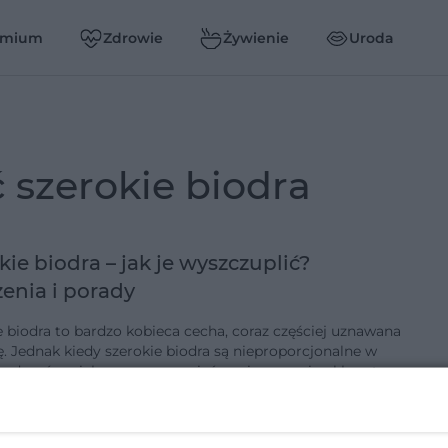
emium
Zdrowie
Żywienie
Uroda
ć szerokie biodra
kie biodra – jak je wyszczuplić?
enia i porady
e biodra to bardzo kobieca cecha, coraz częściej uznawana
ę. Jednak kiedy szerokie biodra są nieproporcjonalne w
u do góry ciała, mogą sprawiać paniom pewien kłopot.
szyst…
-10-2019