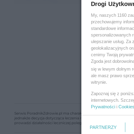
Drogi Użytkow
My, naszych 1160 zau
przechowujemy informa
standardowe informac
spersonalizowanych re
ulepszanie usług. Za
geolokalizacyjnych or
cenimy Twoją prywatno
Zgoda jest dobrowoln
się w lewym dolnym r
ale masz prawo sprzec
witrynie.
Zapoznaj się z poniż
internetowych. Szcze
Prywatności
i
Cookie
Serwis PoradnikZdrowie.pl ma charakter edukacyjny, nie stanowi i 
jednakże decyzja dotycząca leczenia należy do lekarza. Redakcja 
prowadzi działalności leczniczej polegającej na udzielaniu świadcze
PARTNERZY