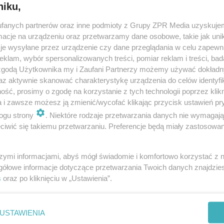
niku,
fanych partnerów oraz inne podmioty z Grupy ZPR Media uzyskujem
cje na urządzeniu oraz przetwarzamy dane osobowe, takie jak unika
je wysyłane przez urządzenie czy dane przeglądania w celu zapewn
klam, wybór spersonalizowanych treści, pomiar reklam i treści, bad
 zgodą Użytkownika my i Zaufani Partnerzy możemy używać dokład
az aktywnie skanować charakterystykę urządzenia do celów identyfi
ść, prosimy o zgodę na korzystanie z tych technologii poprzez klikn
a i zawsze możesz ją zmienić/wycofać klikając przycisk ustawień pr
ogu strony
. Niektóre rodzaje przetwarzania danych nie wymagaj
iwić się takiemu przetwarzaniu. Preferencje będą miały zastosowanie
szymi informacjami, abyś mógł świadomie i komfortowo korzystać z
gółowe informacje dotyczące przetwarzania Twoich danych znajdzi
s
oraz po kliknięciu w „Ustawienia”.
nie zastępuje porady lekarskiej. Redakcja serwisu dokłada wszelkich stara
i wydawca serwisu nie ponoszą odpowiedzialności wynikającej z zastosowani
ń zdrowotnych w rozumieniu art. 3 ust 1 ustawy o działalności leczniczej.
USTAWIENIA