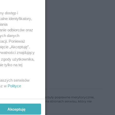
y dostęp i
lne identyfikatory,
iania
anie odbiorców oraz
nych danych
kacji. Ponieważ
ięcie „Akceptuję”.
ywatności znajdujący
ą zgody użytkownika,
 tylko na tej
 naszych serwisów
esz w
Polityce
ń, aby informacje w nim zawarte były poprawne merytorycznie,
a informacji zamieszczonych na stronach serwisu, który nie
Akceptuję