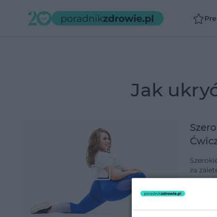
Pr
jak ukry
Szero
Ćwicz
Szeroki
za zalet
stosunk
Mimo w
dodano 7