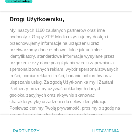
świadczeń zdrowotnych w rozumieniu art. 3 ust 1 ustawy o
działalności leczniczej.
Drogi Użytkowniku,
Żaden utwór zamieszczony w serwisie nie może być powielany i
My, naszych 1160 zaufanych partnerów oraz inne
rozpowszechniany lub dalej rozpowszechniany w jakikolwiek sposób
(w tym także elektroniczny lub mechaniczny) na jakimkolwiek polu
podmioty z Grupy ZPR Media uzyskujemy dostęp i
eksploatacji w jakiejkolwiek formie, włącznie z umieszczaniem w
przechowujemy informacje na urządzeniu oraz
Internecie bez pisemnej zgody właściciela praw. Jakiekolwiek użycie
przetwarzamy dane osobowe, takie jak unikalne
lub wykorzystanie utworów w całości lub w części z naruszeniem
prawa, tzn. bez właściwej zgody, jest zabronione pod groźbą kary i
identyfikatory, standardowe informacje wysyłane przez
może być ścigane prawnie.
urządzenie czy dane przeglądania w celu zapewniania
spersonalizowanych reklam, wybór spersonalizowanych
treści, pomiar reklam i treści, badanie odbiorców oraz
ulepszanie usług. Za zgodą Użytkownika my i Zaufani
Partnerzy możemy używać dokładnych danych
geolokalizacyjnych oraz aktywnie skanować
charakterystykę urządzenia do celów identyfikacji.
O nas
Ponieważ cenimy Twoją prywatność, prosimy o zgodę na
korzystanie z tych technologii poprzez kliknięcie
Informacje prawne
„Akceptuję”. Zgoda jest dobrowolna i zawsze możesz ją
Nasze serwisy
zmienić/wycofać klikając przycisk ustawień prywatności
PARTNERZY
USTAWIENIA