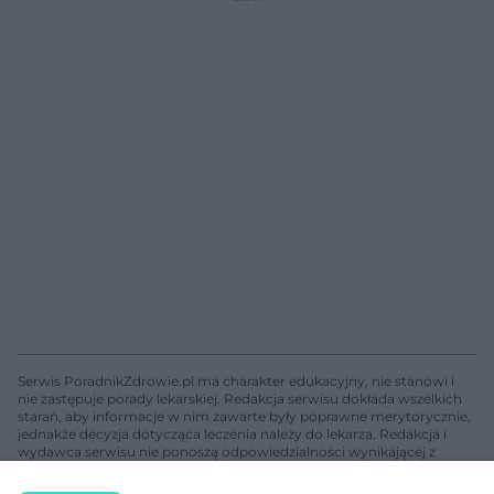
Serwis PoradnikZdrowie.pl ma charakter edukacyjny, nie stanowi i
nie zastępuje porady lekarskiej. Redakcja serwisu dokłada wszelkich
starań, aby informacje w nim zawarte były poprawne merytorycznie,
jednakże decyzja dotycząca leczenia należy do lekarza. Redakcja i
wydawca serwisu nie ponoszą odpowiedzialności wynikającej z
zastosowania informacji zamieszczonych na stronach serwisu, który
nie prowadzi działalności leczniczej polegającej na udzielaniu