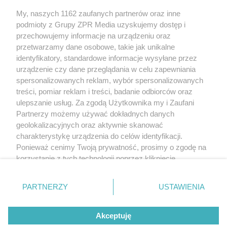
Żaden utwór zamieszczony w serwisie nie może być powielany i
My, naszych 1162 zaufanych partnerów oraz inne
rozpowszechniany lub dalej rozpowszechniany w jakikolwiek sposób
(w tym także elektroniczny lub mechaniczny) na jakimkolwiek polu
podmioty z Grupy ZPR Media uzyskujemy dostęp i
eksploatacji w jakiejkolwiek formie, włącznie z umieszczaniem w
przechowujemy informacje na urządzeniu oraz
Internecie bez pisemnej zgody właściciela praw. Jakiekolwiek użycie
przetwarzamy dane osobowe, takie jak unikalne
lub wykorzystanie utworów w całości lub w części z naruszeniem
prawa, tzn. bez właściwej zgody, jest zabronione pod groźbą kary i
identyfikatory, standardowe informacje wysyłane przez
może być ścigane prawnie.
urządzenie czy dane przeglądania w celu zapewniania
spersonalizowanych reklam, wybór spersonalizowanych
treści, pomiar reklam i treści, badanie odbiorców oraz
ulepszanie usług. Za zgodą Użytkownika my i Zaufani
Partnerzy możemy używać dokładnych danych
geolokalizacyjnych oraz aktywnie skanować
charakterystykę urządzenia do celów identyfikacji.
O nas
Ponieważ cenimy Twoją prywatność, prosimy o zgodę na
korzystanie z tych technologii poprzez kliknięcie
Informacje prawne
„Akceptuję”. Zgoda jest dobrowolna i zawsze możesz ją
Nasze serwisy
zmienić/wycofać klikając przycisk ustawień prywatności
PARTNERZY
USTAWIENIA
znajdujący się w lewym dolnym rogu strony
. Niektóre
© 2026 Grupa ZPR Media
rodzaje przetwarzania danych nie wymagają zgody
Akceptuję
użytkownika, ale masz prawo sprzeciwić się takiemu