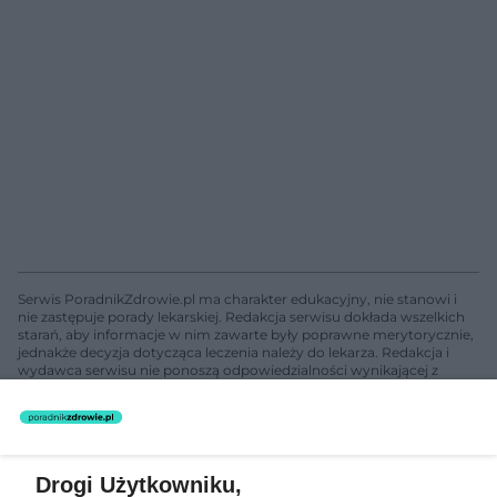
Serwis PoradnikZdrowie.pl ma charakter edukacyjny, nie stanowi i
nie zastępuje porady lekarskiej. Redakcja serwisu dokłada wszelkich
starań, aby informacje w nim zawarte były poprawne merytorycznie,
jednakże decyzja dotycząca leczenia należy do lekarza. Redakcja i
wydawca serwisu nie ponoszą odpowiedzialności wynikającej z
zastosowania informacji zamieszczonych na stronach serwisu, który
nie prowadzi działalności leczniczej polegającej na udzielaniu
świadczeń zdrowotnych w rozumieniu art. 3 ust 1 ustawy o
działalności leczniczej.
Drogi Użytkowniku,