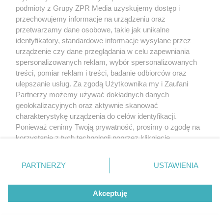
(w tym także elektroniczny lub mechaniczny) na jakimkolwiek polu
podmioty z Grupy ZPR Media uzyskujemy dostęp i
eksploatacji w jakiejkolwiek formie, włącznie z umieszczaniem w
przechowujemy informacje na urządzeniu oraz
Internecie bez pisemnej zgody właściciela praw. Jakiekolwiek użycie
przetwarzamy dane osobowe, takie jak unikalne
lub wykorzystanie utworów w całości lub w części z naruszeniem
prawa, tzn. bez właściwej zgody, jest zabronione pod groźbą kary i
identyfikatory, standardowe informacje wysyłane przez
może być ścigane prawnie.
urządzenie czy dane przeglądania w celu zapewniania
spersonalizowanych reklam, wybór spersonalizowanych
treści, pomiar reklam i treści, badanie odbiorców oraz
ulepszanie usług. Za zgodą Użytkownika my i Zaufani
Partnerzy możemy używać dokładnych danych
geolokalizacyjnych oraz aktywnie skanować
charakterystykę urządzenia do celów identyfikacji.
O nas
Ponieważ cenimy Twoją prywatność, prosimy o zgodę na
korzystanie z tych technologii poprzez kliknięcie
Informacje prawne
„Akceptuję”. Zgoda jest dobrowolna i zawsze możesz ją
Nasze serwisy
zmienić/wycofać klikając przycisk ustawień prywatności
PARTNERZY
USTAWIENIA
znajdujący się w lewym dolnym rogu strony
. Niektóre
© 2026 Grupa ZPR Media
rodzaje przetwarzania danych nie wymagają zgody
Akceptuję
użytkownika, ale masz prawo sprzeciwić się takiemu
przetwarzaniu. Preferencje będą miały zastosowanie tylko
Premium
Zdrowie
Żywienie
Uroda
na tej witrynie.